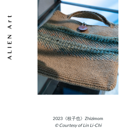
2023《枝子也》Zhizimom
© Courtesy of Lin Li-Chi