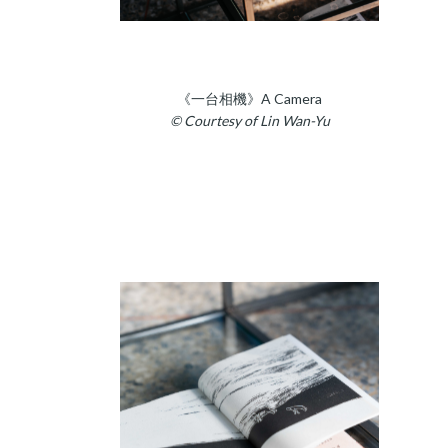
《一台相機》A Camera
© Courtesy of Lin Wan-Yu