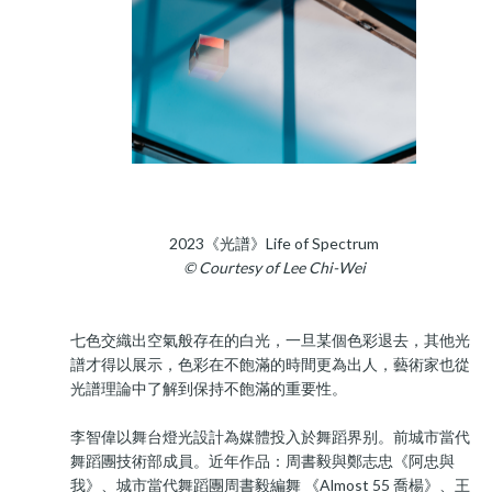
2023《光譜》Life of Spectrum
© Courtesy of Lee Chi-Wei
七色交織出空氣般存在的白光，一旦某個色彩退去，其他光
譜才得以展示，色彩在不飽滿的時間更為出人，藝術家也從
光譜理論中了解到保持不飽滿的重要性。
李智偉以舞台燈光設計為媒體投入於舞蹈界别。前城市當代
舞蹈團技術部成員。近年作品：周書毅與鄭志忠《阿忠與
我》、城市當代舞蹈團周書毅編舞 《Almost 55 喬楊》、王