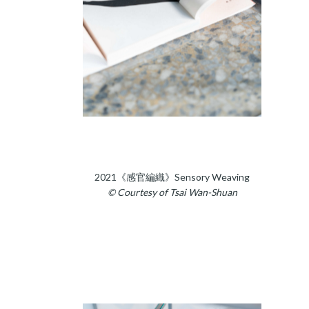
2021《感官編織》Sensory Weaving
© Courtesy of Tsai Wan-Shuan