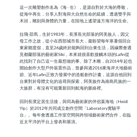
這一次雕塑創作名為《海 ‧ 生》，是源自對於大海的尊敬，
從海中再生，分享人對海與大自然生命的延續，透過雙手與
木頭，雕刻與身體的力量，在陸地上遙望遠方海洋的生命。
拉飛‧邵馬，生於1983年，長濱長光部落的阿美族人，因父
母工作之故，從小在西部城市長大，最盼望每年寒暑假回台
東家鄉度假，直至26歲終於能夠回到台東生活，因緣際會遇
見都蘭部落的藝術家Siki，本來就很喜歡接觸木頭的Lafin從
此找到了自己這一生最想做的事。除了木雕，自2014年起也
開始創作大型戶外裝置作品，曾參與過2016東海岸大地藝術
節、近年Lafin正致力發展中的造船創作計畫，這源自他回到
台東對於母體文化的追尋與探索，阿美族作為南島民族的一
大族群，有沒有可能重新回到航海的脈絡裡。
回到長濱定居生活後，與同為藝術家的伴侶葉海地（Heidi
Yip）於2012年共同成立創作空間「Laboratory實驗平
台」。每年會透過工作室空間與跨領域藝術家們合作，在臨
近太平洋的平台上發表和展演。