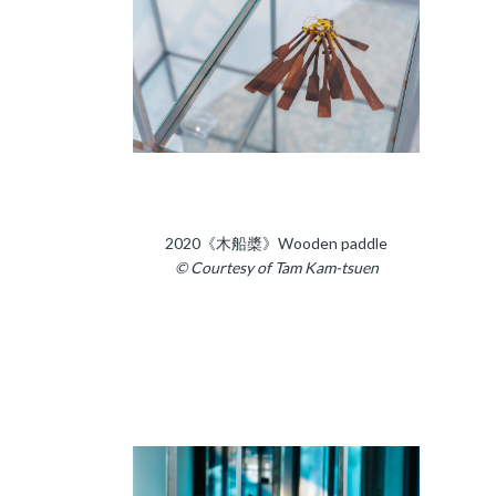
2020《木船槳》Wooden paddle
© Courtesy of Tam Kam-tsuen