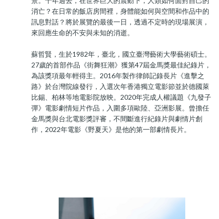
景。十年過去，在世界巨大的震動下，人類如何面對自己的
消亡？在日常的飯店房間裡，身體能如何與空間和作品中的
訊息對話？將於展覽的最後一日，透過不定時的現場展演，
來回應生命的不安與未知的消逝。
蘇哲賢，生於1982年，臺北，國立臺灣藝術大學藝術碩士。
27歲的首部作品《街舞狂潮》獲第47屆金馬獎最佳紀錄片，
為該獎項最年輕得主。2016年製作律師記錄長片《進擊之
路》於台灣院線發行，入選次年香港獨立電影節並於德國萊
比錫、柏林等地電影院放映。2020年完成人權議題《九發子
彈》電影劇情短片作品，入圍多項歐陸、亞洲影展。曾擔任
金馬獎與台北電影獎評審，不間斷進行紀錄片與劇情片創
作，2022年電影《野夏天》是他的第一部劇情長片。