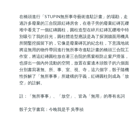
在橋頭進行「STUPIN無所事寺藝術進駐計畫」的場勘，走
過許多廢棄的三合院跟紅磚房舍，在巷子旁的廢棄紅磚瓦礫
堆中看見了一個紅磚圓柱，圓柱造型在碎片紅磚瓦礫堆中特
別吸引了我的目光，圓柱體造型應該是為了探測牆面用機具
所開鑿挖掘留下的，它像是廢棄磚瓦的紀念柱，下意識地就
將這無用的物件帶回進行無所事寺進駐計畫的橋頭三合院工
作室，將這紅磚圓柱放在著三合院的舊窗框防止窗戶滑落，
也撐出一個內外流動的空間，放置在窗邊木頭骰子的六個面
分別書寫著無、所、事、室、視、寺，這六個字，骰子隨機
性拆解了「無所事事」所建構的字義，紅磚圓柱則成為「放
空」的註解。
註：「無所事事」、「放空」、皆為「無用」的專有名詞
骰子文字書寫：今晚我是手 吳季禎