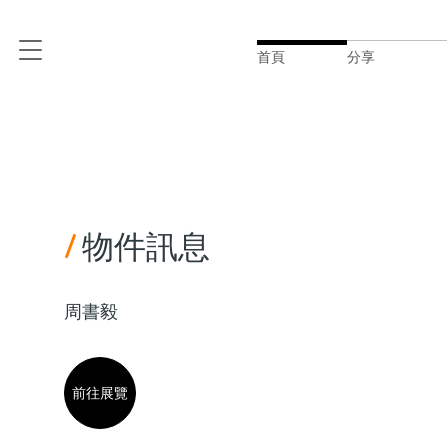
首頁
分享
/
物件訊息
周書毅
前往展覽