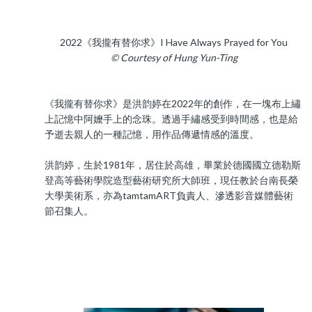
2022《我攏有替你求》I Have Always Prayed for You
© Courtesy of Hung Yun-Ting
《我攏有替你求》是洪韵婷在2022年的創作，在一塊布上繡
上記憶中阿嬤手上的念珠。透過手繡感受到時間感，也是給
予逝去親人的一種記憶，用作品傳遞情感的溫度。
洪韵婷，生於1981年，居住於高雄，畢業於德國國立德勒斯
登高等藝術學院造型藝術研究所大師班，現任教於台南長榮
大學美術系，亦為tamtamART負責人、滲透影音媒體藝術
節召集人。