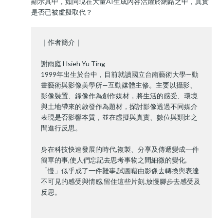
顯示其中，如同現在大量AI生成內容活躍於網路之中，真實
是否已被虛擬取代？
｜作者簡介｜
謝雨庭 Hsieh Yu Ting
1999年出生於台中，目前就讀國立台南藝術大學—動
畫藝術與影像美學所—互動媒體主修。主要以攝影、
影像裝置、錄像作為創作媒材，將生活的感受、環境
與土地帶來的啟發作為題材，探討影像透過不同媒介
表現是否影響本質，並在虛擬與真實、數位與類比之
間進行反思。
身在科技快速發展的時代,複製、分享及傳遞變成一件
簡單的事,使人們忘記去思考事物之間細微的變化,
「慢」似乎成了一件難事,試圖藉由影像去轉換與表達
不可見的感受與情感,留住這些片刻,放慢腳步去感受及
反思。