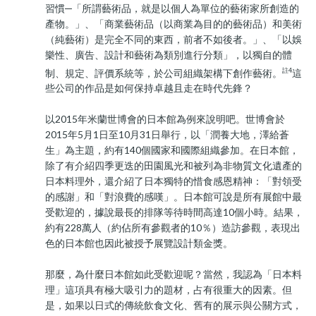
習慣─「所謂藝術品，就是以個人為單位的藝術家所創造的
產物。」、「商業藝術品（以商業為目的的藝術品）和美術
（純藝術）是完全不同的東西，前者不如後者。」、「以娛
樂性、廣告、設計和藝術為類別進行分類」，以獨自的體
註4
制、規定、評價系統等，於公司組織架構下創作藝術。
這
些公司的作品是如何保持卓越且走在時代先鋒？
以2015年米蘭世博會的日本館為例來說明吧。世博會於
2015年5月1日至10月31日舉行，以「潤養大地，澤給蒼
生」為主題，約有140個國家和國際組織參加。在日本館，
除了有介紹四季更迭的田園風光和被列為非物質文化遺產的
日本料理外，還介紹了日本獨特的惜食感恩精神：「對領受
的感謝」和「對浪費的感嘆」。日本館可說是所有展館中最
受歡迎的，據說最長的排隊等待時間高達10個小時。結果，
約有228萬人（約佔所有參觀者的10％）造訪參觀，表現出
色的日本館也因此被授予展覽設計類金獎。
那麼，為什麼日本館如此受歡迎呢？當然，我認為「日本料
理」這項具有極大吸引力的題材，占有很重大的因素。但
是，如果以日式的傳統飲食文化、舊有的展示與公關方式，