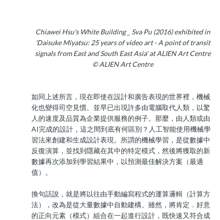
Chiawei Hsu's White Building _ Sva Pu (2016) exhibited in
'Daisuke Miyatsu: 25 years of video art - A point of transit
signals from East and South East Asia' at ALIEN Art Centre
© ALIEN Art Centre
如同上述所言，現在即使在設計和廣告表現的世界裡，機械
化也變得司空見慣。並早已出現許多由電腦取代人類，以驚
人的速度及品質為企業提供服務的例子。那麼，由人類或由
AI完成的設計，這之間到底有何區別？人工智能使用機械學
習法來創建和生成設計表現。所謂的機械學習，是從數據中
反復演算，並找到隱藏在其中的特定模式，然後將獲取的新
數據再次添加到學習結果中，以預測最佳解決方案（最適
值）。
換句話說，就是將以往由手動編寫程式的運算邏輯（計算方
法），改為是從大量數據中自動建構。雖然，將肯定．好意
的正向元素（模式）組合在一起進行設計，既快速又符合成