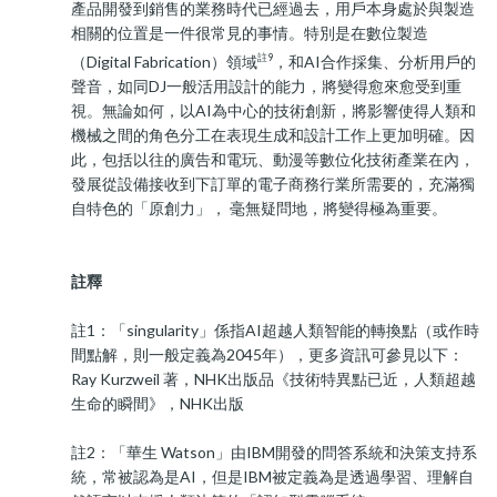
產品開發到銷售的業務時代已經過去，用戶本身處於與製造
相關的位置是一件很常見的事情。特別是在數位製造
註9
（Digital Fabrication）領域
，和AI合作採集、分析用戶的
聲音，如同DJ一般活用設計的能力，將變得愈來愈受到重
視。無論如何，以AI為中心的技術創新，將影響使得人類和
機械之間的角色分工在表現生成和設計工作上更加明確。因
此，包括以往的廣告和電玩、動漫等數位化技術產業在內，
發展從設備接收到下訂單的電子商務行業所需要的，充滿獨
自特色的「原創力」， 毫無疑問地，將變得極為重要。
註釋
註1：「singularity」係指AI超越人類智能的轉換點（或作時
間點解，則一般定義為2045年），更多資訊可參見以下：
Ray Kurzweil 著，NHK出版品《技術特異點已近，人類超越
生命的瞬間》，NHK出版
註2：「華生 Watson」由IBM開發的問答系統和決策支持系
統，常被認為是AI，但是IBM被定義為是透過學習、理解自