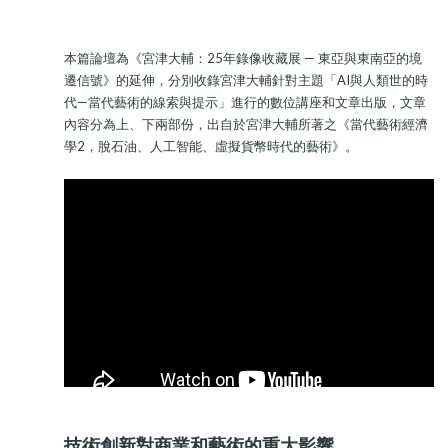
本篇論壇為《宮津大輔：25年錄像收藏展 — 東亞與東南亞的境
遷信號》的延伸，分別收錄宮津大輔針對主題「AI與人類世的時
代—當代藝術的線索與提示」進行的數位講座和文章出版，文章
內容分為上、下兩部份，出自於宮津大輔所著之《當代藝術經濟
學2，脫石油、人工智能、虛擬貨幣時代的藝術》。
技術創新對商業和藝術的重大影響