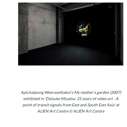
Apichatpong Weerasethakul's My mother’s garden (2007)
exhibited in 'Daisuke Miyatsu: 25 years of video art - A
point of transit signals from East and South East Asia' at
ALIEN Art Centre © ALIEN Art Centre