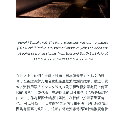
Fuyuki Yamakawa's The Future she saw was our nowadays
(2015) exhibited in 'Daisuke Miyatsu: 25 years of video art -
A point of transit signals from East and South East Asia' at
ALIEN Art Centre © ALIEN Art Centre
在此之上，他們在社群上發布「日本館最美」的貼文的行
為，也被認為對其知名度也產生推波助瀾的效果。最近，就
像以流行用語「インスタ映え（為了得到很多讚數而上傳至
IG的照片）」為代表，在網路上的口耳相傳（也就是所謂的
口碑），作為新興情報認知媒體，在行銷中扮演著重要角
色。 可以推斷，「日本館的展示內容和手法，與此類媒體之
間具有極高的親和力」這點在促進資訊傳播和來館推廣也發