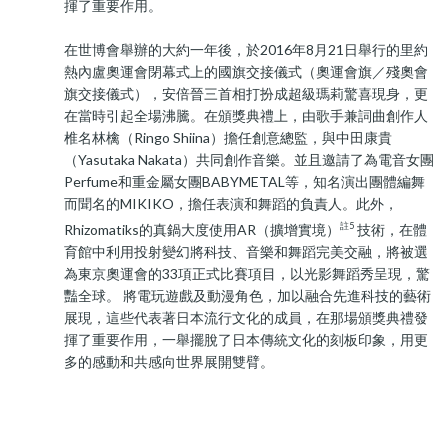
揮了重要作用。
在世博會舉辦的大約一年後，於2016年8月21日舉行的里約
熱內盧奧運會閉幕式上的國旗交接儀式（奧運會旗／殘奧會
旗交接儀式），安倍晉三首相打扮成超級瑪莉驚喜現身，更
在當時引起全場沸騰。在頒獎典禮上，由歌手兼詞曲創作人
椎名林檎（Ringo Shiina）擔任創意總監，與中田康貴
（Yasutaka Nakata）共同創作音樂。並且邀請了為電音女團
Perfume和重金屬女團BABYMETAL等，知名演出團體編舞
而聞名的MIKIKO，擔任表演和舞蹈的負責人。此外，
註5
Rhizomatiks的真鍋大度使用AR（擴增實境）
技術，在體
育館中利用投射變幻將科技、音樂和舞蹈完美交融，將被選
為東京奧運會的33項正式比賽項目，以光影舞蹈秀呈現，驚
豔全球。 將電玩遊戲及動漫角色，加以融合先進科技的藝術
展現，這些代表著日本流行文化的成員，在那場頒獎典禮發
揮了重要作用，一舉擺脫了日本傳統文化的刻板印象，用更
多的感動和共感向世界展開雙臂。