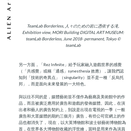
TeamLab Borderless, 人々のための岩に憑依する滝,
Exhibition view, MORI Building DIGITAL ART MUSEUM:
teamLab Borderless, June 2018- permanent, Tokyo ©
teamLab
另一方面，「Rez Infinite」給予玩家融入遊戲世界的感覺
（「共感覺」或稱「通感」synesthesia 效應），讓我們認
知到「技術的奇異点」（singularity）並不是一種「反烏托
邦」，而是面向未來發展的一大特色。
與以往不同的是，媒體藝術並不僅作為藝廊及美術館中的作
品，而且被廣泛應用於廣告和遊戲的發佈媒體。因此，在演
出者和藝人的廣告契約上，別說是出現在電視的一季（一般
廣告和大眾媒體的期約三個月）廣告，有些公司官網上的作
品也都消失了， 現在，以大英博物館和波士頓藝術博物館為
首，在世界各大博物館收藏的浮世繪，當時是用來作為演員