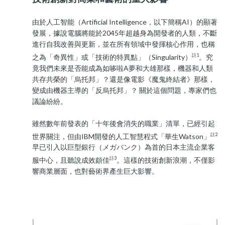
由於人工智能（Artificial Intelligence，以下簡稱AI）的顯著
發展，據說電腦將能於2045年超越身為開發者的人類，不斷
進行自我改善與更新，並在所有領域中發揮核心作用，也稱
註1
之為「奇異性」或「技術的特異點」（Singularity）
。究
竟我們未來是否能成為如哆啦A夢和大雄那樣，機器和人類
共存共榮的「烏托邦」？還是像電影《魔鬼終結者》那樣，
變成由機器主導的「反烏托邦」？ 關於這個問題，專家們也
議論紛紛。
雖然數年前發表的「十年後會消失的職業」清單，已經引起
註2
世界關注，但由IBM開發的人工智慧程式「華生Watson」
早已引入以巨型銀行（メガバンク）為首的日本主流企業客
註3
服中心，且聽說成效頗佳
。這樣的技術創新浪潮，不僅影
響商業層面，也對藝術界產生巨大影響。