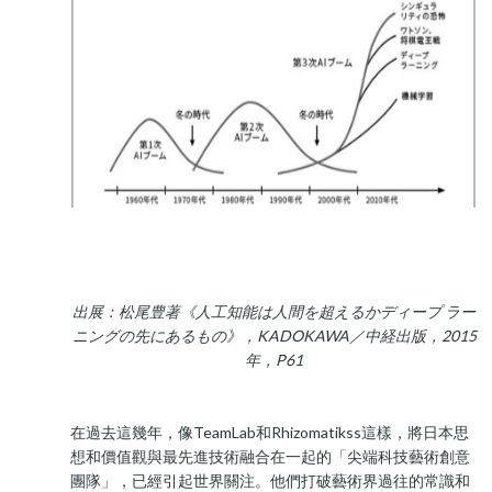
出展：松尾豊著《人工知能は人間を超えるかディープ ラー
ニングの先にあるもの》，KADOKAWA／中経出版，2015
年，P61
在過去這幾年，像TeamLab和Rhizomatikss這樣，將日本思
想和價值觀與最先進技術融合在一起的「尖端科技藝術創意
團隊」，已經引起世界關注。他們打破藝術界過往的常識和