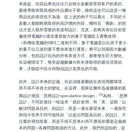
本效益，但其結果也往往只反映出多數群眾與客戶的喜好。
最後導致有既視感的作品層出不窮，雖然這也可以說是一種
商品化的表現也不為過。從上述的例子可以看出，不同於大
多數人都能輕易取得的高評價的內容，獨特且「獨創」的想
法才是人類所需要的表達和設計。尤其，若將具有比目前普
遍使用電腦約1億倍運算能力的量子電腦投入實際使用，
（和傳統電腦的0和1二進制不同，量子電腦是以比原子更小
的量子位元達到量子疊加來進行運算）將可以預期因大數據
分析，包括設計在內的所有表達方式，都會發生巨大變化。
在這種情況下，惟有超越數據分析本身取得的最佳演算結
果，才能從中區分與類似設計差異化的可能。
此外，設計本身的定義，亦必須隨著圍繞在表現周圍環境，
而不得不有很大的變化。在這裡，我舉近幾年迅速擴展的新
註8
興設計潮流「思辨設計speculative design」
為例。「思辨
設計」不同於過往一味追求「易於使用」和「美」這類「以
解決問題為目的」的設計，而是一邊在展望未來，一邊探究
與現今世界不同可能性的「以提出問題為目的」的設計。不
注重於尋找答案，而是不得不思考AI所不擅長的重新定義根
本的問題≒各種問題根源的方法。此外，我們所認知的，從