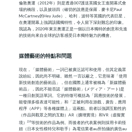
倫敦奧運（2012年）則是透過007護送英國女王進開幕式會
場的橋段，以及披頭四（確切的說應是保羅．麥卡尼Paul
McCartney的Hey Jude）、哈利．波特等英國的代表巨星，
在奧運開幕上強調該國獨特性，令人留下深刻難忘的印象。
我認為，2020年東京奧運正是一個以日本獨特的創意和先進
的技術向來自全球的訪客感受日本獨特魅力的機會。
媒體藝術的特點和問題
現在，「媒體藝術」一詞已被廣泛認可和使用，但其定義眾
說紛紜，因此尚不明確。雖然 一言以蔽之，它意味著「使用
新技術創造的藝術品」，但在國際上通常被稱為「新媒體藝
術品」，因此不能否認「媒體藝術」(メディア・アート)是
一種日創英語單詞。 它的特徵可概括為「因應技術的發展，
能發揮多樣表達可能性」和「正被利用在游戲，廣告，應用
程序（APP）等各種媒體上」這兩點。前者以強調互動性的
（作品與觀眾之間的互動）AR（擴增實境）和VR（虛擬實
註6
境）
等技術的作品為例。而後者的代表案例則採用卡莉怪
妞（日本女性模特兒和歌手）為電信業者au所拍攝的廣告au