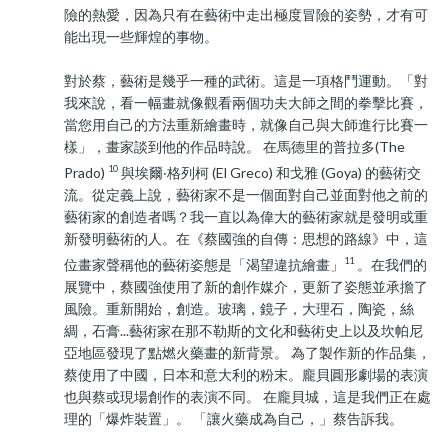
險的熱愛，因為只有在藝術中走出極度冒險的姿勢，才有可
能出現一些輝煌的事物。
對於蔡，藝術是幾乎一種的武術。這是一項格鬥運動。「對
我來說，看一幅畫就像觀看兩個功夫大師之間的拳擊比賽，
當您用自己的方法重新繪畫時，就像自己與大師進行比賽一
樣」，畫家談到他的作品時說。 在馬德里的普拉多(The
10
Prado)
與埃爾‧格列柯 (El Greco) 和戈雅 (Goya) 的藝術交
流。從定義上說，藝術家不是一個面對自己並面對他之前的
藝術家的創造者嗎？我一直以為偉大的藝術家就是發明或重
新發明藝術的人。在《蔡國強的自傳：思想的路線》中，這
11
位畫家聲稱他的藝術姿態是「渴望違抗繪畫」
。在我們的
展覽中，蔡國強使用了新的創作媒介，更新了姿態並承擔了
風險。重新開始，創造。玻璃，鏡子，大理石，陶瓷，絲
綢，石膏...藝術家在那不勒斯的文化和藝術史上以及坎帕尼
亞地區發現了點燃火藥畫的新背景。 為了製作新的作品集，
蔡使用了中國，日本和意大利的粉末。龐貝圓形劇場的表演
也與蔡或現場創作的表演不同。 在龐貝城，這是我們正在處
理的「爆炸裝置」。 「讓火藥成為自己，」蔡告訴我。