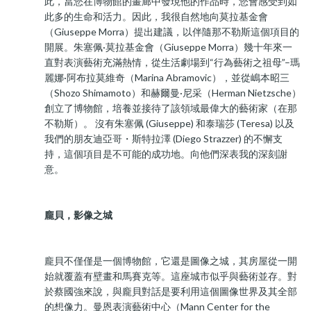
此，當您在博物館的畫廊中發現他的作品時，您會感受到如
此多的生命和活力。因此，我很自然地向莫拉基金會
（Giuseppe Morra）提出建議，以伴隨那不勒斯這個項目的
開展。朱塞佩·莫拉基金會（Giuseppe Morra）幾十年來一
直對表演藝術充滿熱情，從生活劇場到“行為藝術之祖母”–瑪
麗娜·阿布拉莫維奇（Marina Abramovic），並從嶋本昭三
（Shozo Shimamoto）和赫爾曼·尼采（Herman Nietzsche）
創立了博物館，培養並接待了該領域最偉大的藝術家（在那
不勒斯）。 沒有朱塞佩 (Giuseppe) 和泰瑞莎 (Teresa) 以及
我們的朋友迪亞哥・斯特拉澤 (Diego Strazzer) 的不懈支
持，這個項目是不可能的成功地。向他們深表我的深刻謝
意。
龐貝，影像之城
龐貝不僅僅是一個博物館，它還是圖像之城，其房屋從一開
始就覆蓋有壁畫和馬賽克等。這座城市似乎與藝術並存。對
於蔡國強來說，與龐貝對話是要利用這個圖像世界及其全部
的想像力。曼恩表演藝術中心（Mann Center for the