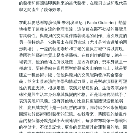
的藝術和蔡國強即將到來的當代藝術，在龐貝古城和現代美
學之間產生了鏡像效果。
在此我要感謝導演保羅·朱利埃里尼（Paolo Giulierini）熱情
地接受了這種交流的物理表達，這使蔡在那不勒斯的展覽具
有獨特性。與龐貝的交流還伴隨著現地的創作。這次展覽的
另一個特點是，它將展出在龐貝古城（尤其是考古遺址的圓
形劇場），一流的藝術場所和古老的龐貝古城中得以實現。
蔡國強的藝術本質上是表演藝術。在蔡創作的開始，總有一
場表演。他的藝術之所以壯觀，是因為蔡的手勢本身就是一
種表演。要使蔡站在龐貝面對維蘇威火山的舞台上，就是要
建立一種藝術手段，使他與龐貝的交流能夠發揮其全部含
義，並突出蔡表演的美學和情感力量，這是對表演藝術可塑
性的真正支持。根據定義，表演只是短暫的。生活表演的特
殊性是與生活本身分享其異變的性格。正是這種脆弱賦予了
表演美麗和意義。沒有其他地方比龐貝更能體現這種脆弱
性。龐貝城本質上是一個短暫的城市，同時賦予它永恆地原
因歸功於藝術和對藝術的記憶。在我看來，蔡國強的繪畫作
品的整個部分就是賦予表演連續性。每張畫布就像一場演出
的存儲卡。不僅是記憶，更多的是延續其命運和目的地。因