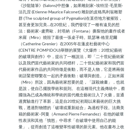
《沙龍隨筆》(Salons)中想像，如果雕刻家–埃特涅-毛里斯·
法孔涅 (Etienne-Maurice Falconet) 雕刻的皮格馬利翁雕塑
群 (The sculpted group of Pygmalion)在某些地方被摧毀，
甚至會更加完美…在20世紀，我們發現了一種有遠見的想
法：藝術家–盧齊歐．封塔納（Fontana）撕裂他的畫作或者
米羅（Miro）燒毀了最後一張桌子時。凱瑟琳‧格里尼爾
（Catherine Grenier）在2005年在蓬皮杜藝術中心
(CENTRE POMPIDOU)舉辦的展覽《大爆炸：20世紀藝術
的破壞與創作》中，提出了一種說法，即「二十世紀藝術家
以及我們當代藝術家的共同標杆，二十世紀藝術家和我們當
代藝術家作品的共同特徵是衝動，而不是人物，它是將兩個
術語緊密聯繫在一起的矛盾衝動：破壞與創造。」正如米羅
（Miro）所說，因為藝術家想要的是，「謀殺繪畫」，也就
是說，使自己擺脫學術和規則。 在這種現代主義傳統中，蔡
國強為已成為傳統和學術的當代概念藝術注入了火藥，並通
過實驗進行了革新，這是自20世紀初期以來藝術的巨大挑
戰，透過對物體的「破壞或重新組合」為過程手段。法裔美
籍的藝術家–阿曼（Armand Pierre Fernandez）在他的破壞
性表演和其他「憤怒」中尋求「在破壞中使用自己的能
量」，從而創造了這種變革性破壞的新元素。他在畫布上收