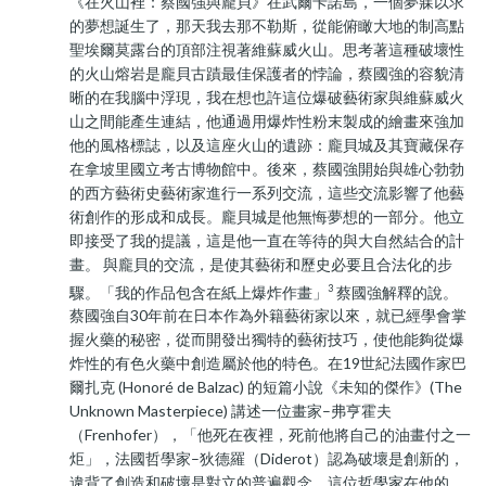
《在火山裡：蔡國強與龐貝》在武爾卡諾島，一個夢寐以求
的夢想誕生了，那天我去那不勒斯，從能俯瞰大地的制高點
聖埃爾莫露台的頂部注視著維蘇威火山。思考著這種破壞性
的火山熔岩是龐貝古蹟最佳保護者的悖論，蔡國強的容貌清
晰的在我腦中浮現，我在想也許這位爆破藝術家與維蘇威火
山之間能產生連結，他通過用爆炸性粉末製成的繪畫來強加
他的風格標誌，以及這座火山的遺跡：龐貝城及其寶藏保存
在拿坡里國立考古博物館中。後來，蔡國強開始與雄心勃勃
的西方藝術史藝術家進行一系列交流，這些交流影響了他藝
術創作的形成和成長。龐貝城是他無悔夢想的一部分。他立
即接受了我的提議，這是他一直在等待的與大自然結合的計
畫。 與龐貝的交流，是使其藝術和歷史必要且合法化的步
3
驟。「我的作品包含在紙上爆炸作畫」
蔡國強解釋的說。
蔡國強自30年前在日本作為外籍藝術家以來，就已經學會掌
握火藥的秘密，從而開發出獨特的藝術技巧，使他能夠從爆
炸性的有色火藥中創造屬於他的特色。在19世紀法國作家巴
爾扎克 (Honoré de Balzac) 的短篇小說《未知的傑作》(The
Unknown Masterpiece) 講述一位畫家–弗亨霍夫
（Frenhofer），「他死在夜裡，死前他將自己的油畫付之一
炬」，法國哲學家–狄德羅（Diderot）認為破壞是創新的，
違背了創造和破壞是對立的普遍觀念。這位哲學家在他的