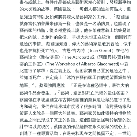
畫布或紙上。每件作品都成為藝術家精心策劃，發現新事物
的大災難的故事。蔡國強說：「每個人都知道如何點火，但
5
是知道何時以及如何將其熄火是藝術家的工作。」
蔡國強
就像當代的普羅米修斯一樣，也像是一名消防員，也體現了
藝術家的精髓，從某種意義上說，他在某種意義上始終是這
把火的賊，是創作的象徵。 掌握大火也正在統治一個困難而
危險的事情。 蔡國強知道，偉大的藝術家是敢於冒險，似乎
也是在抗拒死亡的人。吉恩·吉內特（Jean Genet）在他的
藝術論文《雜技演員》(The Acrobat) 或《阿爾貝托·賈科梅
蒂的工作室》(The Workshop of Alberto Giacometti) 中對
此進行了解釋：從定義上說，藝術家將自己置於危險之中，
並知道死亡，在定義上「沐浴在藝術家工作的絕望而輝煌的
6
地區」
。蔡國強回應說：「正是在這種恐懼中，最強大的
7
藝術作品會發生。」
藝術，還是對死亡恐懼的最佳答案？
蔡國強在拿坡里國立考古博物館裡的龐貝遺址藏品進行了思
考和研究。我們在這座城市度過了很多時間，這對藝術家和
策展人來說是一個巨大的鼓舞。藝術家與如此獨特的博物館
藏品之間已形成了真正的對話。這個對話是屆時於展覽的設
計中得以實現的，蔡國強的作品懸掛在永久收藏的核心上，
創造了一種尋寶活動，在過去和現在之間搖擺不定，一世紀