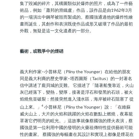
集了毀滅的碎片，其構圖類似於爆炸的照片，成為了一件藝
術品，例如「蕭邦的滑鐵盧」作品，該作品是由1962年3月
的一場演出中鋼琴被毀而製成的。蔡國強通過他的爆炸性繪
畫而誕生，其創作和表演既使作品成形又破壞了作品的最初
外觀，無疑是這一文化遺產的一部分。
藝術，或戰爭中的煙硝
義大利作家–小普林尼（Pliny the Younger）在給他的朋友
同是義大利裔的歷史學家–塔西圖斯（Tacitus）的一封著名
信中講述了龐貝城的災難。 它描述了「隨著船隻靠近，火山
灰已經落下，變熱，變厚，接著是浮石和發黑的石頭，被火
焰燒焦並破裂：然後突然進入淺水區，海岸被碎石阻塞了 從
4
山上來。」
小普林尼（Pliny the Younger）說：「在維蘇
威火山上，大片的火焰和跳躍的火焰在數點上燃燒，夜幕籠
罩著它們明亮的眩光。」這故事就像蔡國強的煙火表演，蔡
國強是第一位利用中國的發明的火藥祖傳特性提供藝術可能
性的畫家。 蔡國強的每幅畫在其設計和實現上都像是煙花在