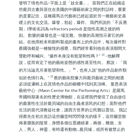
發明了情色作品–字面上是「妓女畫」。 當我們正在組織這
些龐貝古畫與居住在美國的中國藝術家之間的對話時，重要
的是要記住，這種羅馬古代藝術已經起源於另一種藝術史基
礎上的文化交流。爆發，勃起，爆炸。 我們所說的「不反應
期」(學術名詞為 refractory period) 是指性高潮之後的時
刻。 歡樂的爆發也是一場災難。 快樂的高潮預示著它的終
結。在他用粉末和顏料製成的畫布上的作品中，每次爆炸對
蔡國強都是一種愉悅的感覺，我們經常看到他在表演期間大
13
聲歡呼和喊叫。“爆炸本身沒有慾望和性嗎？”
–他解釋
說，從而肯定了他的藝術姿態的感性甚至性向。 蔡說：「我
14
的方法論充斥著慾望和性。」
，也有人說“他的作品創作類
15
似於色情行為。”
蔡的藝術想像力與龐貝藝術之間的相遇
必須從邏輯上在其情色作品的櫥櫃中找到其頂峰。 曼恩表演
藝術中心（Mann Center for the Performing Arts）是羅馬
帝國時期著名的性歷史博物館，在這裡我們發現了自由放任
的龐塞性生活於龐貝城的自由主義者居民的幻想；面對他們
生活的當代清教徒社會，讓西方世界的公民難以置信。 我記
得蔡先生初次造訪這些廳堂時閃閃發光的樣子，這些廳堂散
佈著腫脹的陰莖，身體各個位置纏繞著，兩個，幾個，女
人，男人，神靈，有時還有動物…龐貝城，或所有被禁止的