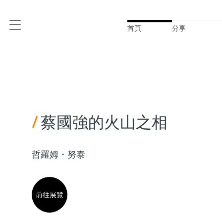
首頁
分享
/
蔡國強的火山之相
哲羅姆・努泰
前往展覽