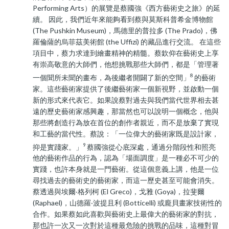
Performing Arts）的展覽是蔡國強《西方藝術史之旅》的延
續。 因此，我們近年來能夠看到蔡與莫斯科普希金博物館
(The Pushkin Museum)，馬德里的普拉多 (The Prado)，佛
羅倫薩的烏菲茲美術館 (the Uffizi) 的藏品進行交流。 在這些
項目中，蔡力求達到繪畫精神的精髓。蔡欽仰在藝術史上享
有崇高敬意的大師們，他想挑戰那些大師們，都是「管理著
8
一個聞所未聞的畫布，為後繼者開闢了新的空間」
的藝術
家。這些藝術家提供了後繼藝術家一個新視野，並啟動一個
新的形式來代表它。如果說蔡對過去與我們當代世界相去甚
遠的歷史藝術家感興趣，那當然也可以說明一個概念，他與
那些將創造行為放在首位的創作者親近，而不是放棄了實現
和工藝的當代性。蔡說：「一位偉大的藝術家既是設計家，
9
抑是實踐家。」
蔡國強從心底深處，通過分階段性和照亮
他的藝術作品的行為，認為「場面調度」是一種必不可少的
實踐，也許本身就是一門藝術。從這個意義上講，他是一位
尋找過去的藝術史的藝術家，而這一歷史甚至可能會消失。
蔡透過與埃爾‧格列柯 (El Greco)，戈雅 (Goya)，拉斐爾
(Raphael)，山德羅‧波提且利 (Botticelli) 或龐貝畫家技術性的
合作。如果蔡如此喜歡與藝術史上最偉大的藝術家的對抗，
那也許一次又一次對於這種最危險的挑戰的品味，這種對冒