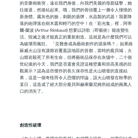
的音樂相衝突，遠在我們身後，向我們美麗的母親猛擊，她
往後退，然後站起來。哦，我們的骨頭覆上一層令人憧憬的
新身體。霧灰色的臉，刺眼的盾牌，水晶製的武器！我要降
落的砲彈落在樹木叢和輕巧的空中！在「彩光集」裡，阿蒂
爾·蘭波 (Arthur Rimbaud) 想要以詩歌（即藝術）能改變生
活。毀滅之後才能真正的重新創造。這就是為什麼我們可以
為破壞而瘋狂。 「災難會成為藝術創作的源泉嗎？」如果維
蘇威火山沒有讓熔岩覆蓋該地區的首都，當時的龐貝城，火
山熔岩殺死了所有生命，但將藝術品保存在灰燼中，二十個
世紀後的今天，我們是否還會見證這種壁畫和崇高美感的壯
觀展示？認為這些傑作的長久保存性是火山噴發的直接結
果，這是一個奇怪而令人恐懼的悖論，該火山噴發在秋季的
某日，這造成了絕大部分龐貝和赫庫蘭尼姆所組成的兩萬人
口的消失了。
創造性破壞