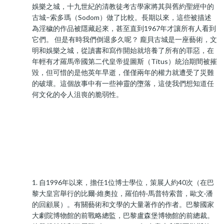
娛樂之城，十九世紀的清教徒考古學家將其與舊約聖經中的
古城–索多瑪（Sodom）做了比較。長期以來，這些被描述
為淫穢的作品被隱藏起來，甚至直到1967年才讓所有人看到
它們。 但是有時我們倒退多久呢？ 龐貝古城是一座藝術，文
明和娛樂之城，從讀書和寫作開始就培養了所有的罪惡，在
年輕有才羅馬帝國第二代皇帝提圖斯（Titus）統治期間被摧
毀，但可惜的是他英年早逝，僅僅兩年的權力就遭受了災難
的破壞。這個故事中有一些神靈的墮落，這使我們想知道任
何文化的令人沮喪的脆弱性。
1. 自1996年以來，擔任1位博士學位，策展人約40次（在巴
黎大皇宮舉行的比爾·維奧拉，羅伯特·馬普特索普，歐文·潘
的回顧展）。有關藝術和文學的大量著作的作者。巴黎國家
大劇院博物館的前戰略總監，巴黎盧森堡博物館的前總裁。