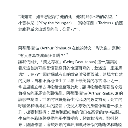
“我知道，如果您記錄了他的死，他將獲得不朽的名望。”
小普林尼（Pliny the Younger），寫給塔西（Tacitus）的關
於維蘇威火山爆發的信，公元79年。
阿蒂爾·蘭波 (Arthur Rimbaud) 在他的詩文「彩光集」寫到:
2
“有人會為毀滅而狂喜嗎？”
讓我們回到 「美之存在」(Being Beauteous) 這一篇詩詞，
看來這首詩可能是懷著龐貝的命運而寫的，敘述這一座羅馬
遺址，在79年因維蘇威火山的致命噴發而毀滅，這場大自然
的災難，自相矛盾地催生了世界上最美麗的考古遺址之一。
拿坡里國立考古博物館也坐落於此，該博物館收藏著當今最
負盛名的羅馬古代藝術品。阿蒂爾·蘭波(Arthur Rimbaud) 的
詩歌中寫道，世界的毀滅是新生活出現的必要前奏：死亡的
呼嘯聲和環繞在耳的謎音，使受人尊敬的身體像幽靈一樣上
升，擴張和顫抖； 黑色和腥紅色的傷口在高貴的肉中破裂。
生命的色彩隨著視覺的產生而變暗，起舞和漂移。顫抖起
來，隆隆作響，這些效果的瘋狂滋味與致命的嘶嘶聲和嘶啞