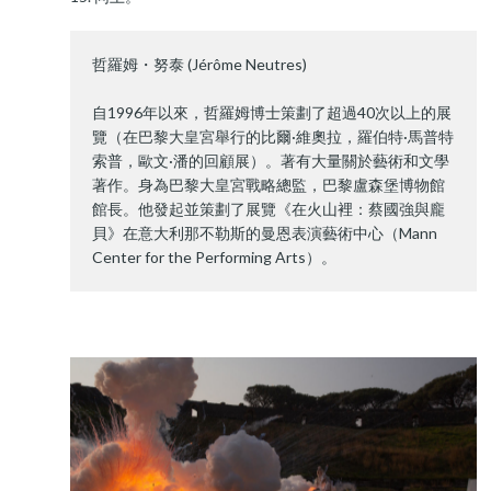
哲羅姆・努泰 (Jérôme Neutres)
自1996年以來，哲羅姆博士策劃了超過40次以上的展
覽（在巴黎大皇宮舉行的比爾·維奧拉，羅伯特·馬普特
索普，歐文·潘的回顧展）。著有大量關於藝術和文學
著作。身為巴黎大皇宮戰略總監，巴黎盧森堡博物館
館長。他發起並策劃了展覽《在火山裡：蔡國強與龐
貝》在意大利那不勒斯的曼恩表演藝術中心（Mann
Center for the Performing Arts）。