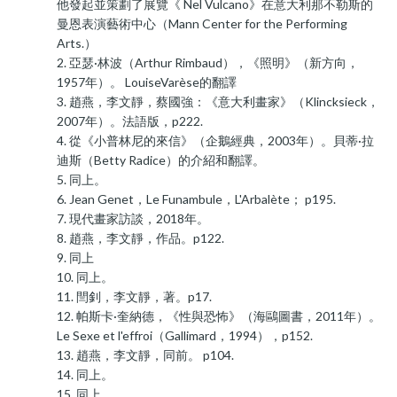
他發起並策劃了展覽《 Nel Vulcano》在意大利那不勒斯的
曼恩表演藝術中心（Mann Center for the Performing
Arts.）
2. 亞瑟·林波（Arthur Rimbaud），《照明》（新方向，
1957年）。 LouiseVarèse的翻譯
3. 趙燕，李文靜，蔡國強：《意大利畫家》（Klincksieck，
2007年）。法語版，p222.
4. 從《小普林尼的來信》（企鵝經典，2003年）。貝蒂·拉
迪斯（Betty Radice）的介紹和翻譯。
5. 同上。
6. Jean Genet，Le Funambule，L'Arbalète； p195.
7. 現代畫家訪談，2018年。
8. 趙燕，李文靜，作品。p122.
9. 同上
10. 同上。
11. 閆釗，李文靜，著。p17.
12. 帕斯卡·奎納德，《性與恐怖》（海鷗圖書，2011年）。
Le Sexe et l'effroi（Gallimard，1994），p152.
13. 趙燕，李文靜，同前。 p104.
14. 同上。
15. 同上。