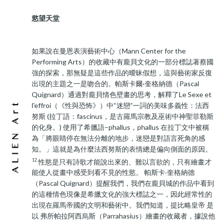
慾望天堂
如果說在曼恩表演藝術中心（Mann Center for the
Performing Arts）的收藏中有龐貝文化的一部分標誌著蔡國
強的探索，那無疑是這些作品的曖昧假想，這與藝術家反復
出現的主題之一是吻合的。帕斯卡爾·奎格納德（Pascal
Quignard）通過對龐貝情色壁畫的思考，解釋了Le Sexe et
l'effroi（《性與恐怖》）中“迷戀”一詞的美味多義性：法西
努斯 (拉丁語：fascinus，是古羅馬宗教及巫術中神聖菲勒斯
的化身。) 使用了希臘語–phallus，phallus 在拉丁文中被稱
為「將眼睛停在無法分離的地步，迷戀是對語言死角的感
知。」這就是為什麼法西努斯的表情總是偏向側面的原因。
12
性慾是只有詩歌才能說出來的、難以言欲的，只有繪畫才
能使人從畫中感受到看不見的性慾。 帕斯卡‧奎格納德
（Pascal Quignard）提醒我們，我們在龐貝城的作品中看到
的這種情色現像是希臘文化的強大標誌之一，因此經常性的
出現在羅馬帝國的文明和藝術中。我們知道，提比略皇帝 是
以 弗所帕拉阿西烏斯（Parrahasius）繪畫的收藏者，據說他