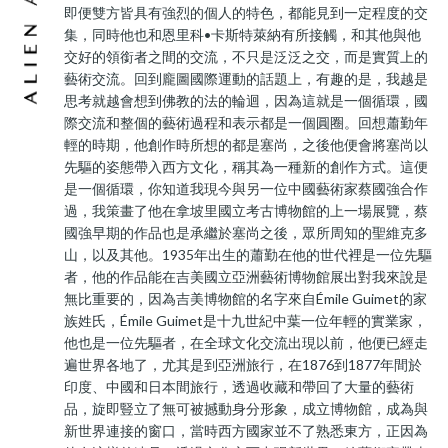
即便雙方皆具有強烈的個人的特色，都能見到一定程度的交
集，同時他也和恩里科•卡斯特萊納有所接觸，和其他與他
交好的領銜者之間的交流，不只是泛泛之交，而是實質上的
藝術交流。回到龐圖國際運動的話題上，有趣的是，我越是
思考就越會想到佛教的法的輪迴，因為這就是一個循環，國
際交流和整個的藝術過程和表示都是一個圓圈。回想蕭勤年
輕的時期，他創作時所想的都是塞尚，之後他便會將塞尚以
先驅的姿態帶入西方文化，稱其為一種新的創作方式。這便
是一個循環，你知道我現今與另一位中國藝術家蔡國強合作
過，我策畫了他在拿坡里國立考古博物館的上一場展覽，蔡
國強早期的作品也是承繼於塞尚之後，眾所周知的聖維克多
山，以及其他。1935年出生的蕭勤在他的世代裡是一位先驅
者，他的作品能在吉美國立亞洲藝術博物館展出對我來說是
無比重要的，因為吉美博物館的名字來自Émile Guimet的家
族姓氏，Émile Guimet是十九世紀中葉一位年輕的實業家，
他也是一位先驅者，在全球文化交流出現以前，他便已經走
遍世界各地了，尤其是到亞洲旅行，在1876到1877年間於
印度、中國和日本間旅行，透過收藏和帶回了大量的藝術
品，旋即豎立了無可被撼動身分形象，成立博物館，成為與
新世界連接的窗口，當時西方國家並不了熟悉東方，正因為