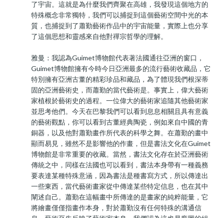
了宇宙。這就是為什麼我們齊聚在高雄，我發現這個地方的
特殊概念非常獨特，我們可以捕捉到這個藝術空間中光的本
質，也捕捉到了蕭勤藝術作品中的宇宙能量，實際上也分享
了這個思想和靈感來自他對禪宗哲學的理解。
雅曼：我認為Guimet博物館代表著法國通往亞洲的窗口，
Guimet博物館擁有今時今日亞洲最多的流行藝術收藏品，它
特別擁有亞洲古董的精彩珍品和藏品，為了體現我們根深蒂
固的亞洲藝術史，而蕭勤的當代藝術是。事實上，偉大藝術
家植根於藝術史的過程。一位偉大的藝術家追隨其他藝術家
並思考他們。今天在巴黎我們可以看到息息相關且具有意義
的藝術觀點，你可以看到古董經典陶瓷，例如來自中國的青
銅器，以及他對蕭勤畫作所代表的科學之舞。在蕭勤的畫中
顯而易見，雖然不是影響他的作畫，但是書法文化在Guimet
博物館是非常重要的收藏。當然，書法文化存在於亞洲藝術
傳統之中，同樣在法國也可以看到，書法本身帶有一種義務
要表達某種特殊意涵，因為書法是種書寫方式，所以傳達出
一些東西，當代藝術畫家從中傳達某些特定信息，也在其中
闡述自己。蕭勤在這幅畫中所傳達的是畫家的純粹能量，它
將繪畫僅僅指畫作本身，對於蕭勤沒有任何特殊的溝通信