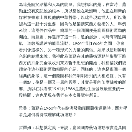
為這是關於結構和人為的能量。我想指出的是，在當時，蕭
勤並沒有忘記他的根本，所以當他在歐洲時，他正在用新的
媒材在畫布上展現他的中華哲學，以此呈現給世人。所以我
認為這一點十分重要，因為他是架接東西方藝術的人。舉例
來說，這兩件作品中，簡單的一個圓圈便是龐圖藝術運動的
開始。而龐圖，你選擇了這一件，道的起源，同時有關道與
氣，道教所講述的能量流動。1964年到1966年之間，你會
看到像這樣的、另一種形式的力量的擴張。如果以使用鮮明
色彩的結構來說，我視此為蕭勤在其他藝術運動的影響下將
西方的抽象完全吸收到東方哲學思想的開始，我相信我們後
續會作這些藝術運動相關的介紹。同樣的，這也是龐圖一個
經典的象徵，這一個龐圖和我們剛剛看到的大相逕庭，只有
一個點，像是一層又一層的圓圈，其實是受的印度佛教的影
響。所以在我看來1961到1966是蕭勤生涯發展最重要的一
段時間，這也呈現在我們在本次展覽中所見。
雅曼：蕭勤在1960年代在歐洲發動龐圖藝術運動時，西方學
者是如何看待或理解此項運動？
哲羅姆：我想就定義上來說，龐圖國際藝術運動確實是具國