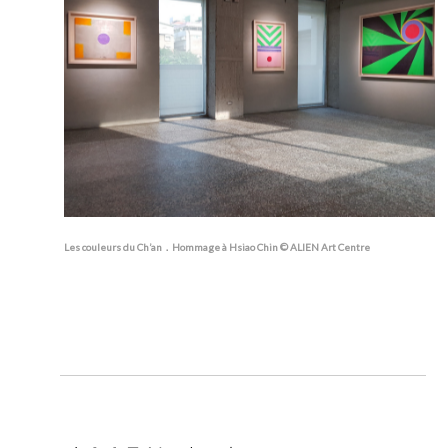
Les couleurs du Ch’an．Hommage à Hsiao Chin © ALIEN Art Centre