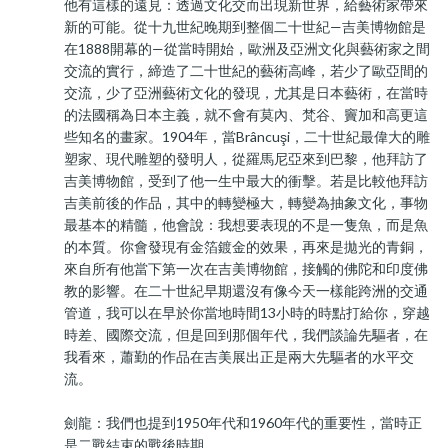
他有這樣的遠見：透過文化交而出現新世界，給藝術家帶來
新的可能。從十九世紀晚期到整個二十世紀—吉美博物館是
在1888開幕的—從當時開始，歐洲及亞洲文化與藝術家之間
交流的實行，締造了二十世紀的藝術高峰，若少了歐亞間的
交流，少了亞洲藝術文化的發現，尤其是日本藝術，在當時
的法國稱為日本主義，就不會有莫內、梵谷、竇加和高更這
些知名的畫家。1904年，當Brâncuşi，二十世紀最偉大的雕
塑家、現代雕塑的發明人，從羅馬尼亞來到巴黎，他拜訪了
吉美博物館，受到了他一生中最大的衝擊。若是比較他拜訪
吉美前後的作品，其中的轉變極大，轉變為抽象文化，事物
最基本的精髓，他會說：我想要表現的不是一隻魚，而是魚
的本質。你會發現有金箔鍍金的效果，再來是拋光的青銅，
來自所有他當下第一次在吉美博物館，接觸的佛陀和印度佛
教的影響。在二十世紀早期還沒有像今天一樣能跨洲的交通
管道，我可以在早於你當地時間13小時的時點打給你，穿越
時差、國際交流，但是回到那個年代，我們談論先驅者，在
我看來，蕭勤的作品在吉美展出正是兩大先驅者的水平交
流。
劍龍：我們也提到1950年代和1960年代的重要性，當時正
是二戰結束的戰後時期。