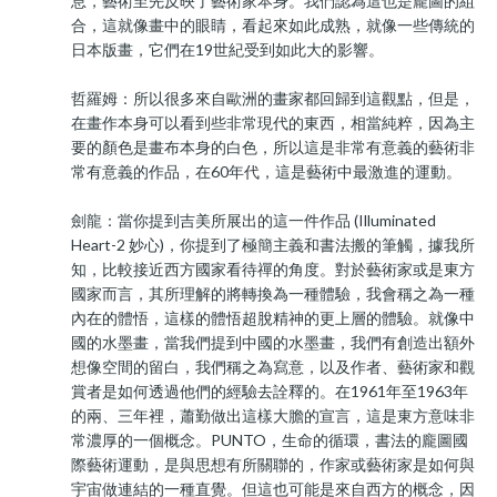
息，藝術至先反映了藝術家本身。我們認為這也是龐圖的組
合，這就像畫中的眼睛，看起來如此成熟，就像一些傳統的
日本版畫，它們在19世紀受到如此大的影響。
哲羅姆：所以很多來自歐洲的畫家都回歸到這觀點，但是，
在畫作本身可以看到些非常現代的東西，相當純粹，因為主
要的顏色是畫布本身的白色，所以這是非常有意義的藝術非
常有意義的作品，在60年代，這是藝術中最激進的運動。
劍龍：當你提到吉美所展出的這一件作品 (Illuminated
Heart-2 妙心)，你提到了極簡主義和書法搬的筆觸，據我所
知，比較接近西方國家看待禪的角度。對於藝術家或是東方
國家而言，其所理解的將轉換為一種體驗，我會稱之為一種
內在的體悟，這樣的體悟超脫精神的更上層的體驗。就像中
國的水墨畫，當我們提到中國的水墨畫，我們有創造出額外
想像空間的留白，我們稱之為寫意，以及作者、藝術家和觀
賞者是如何透過他們的經驗去詮釋的。在1961年至1963年
的兩、三年裡，蕭勤做出這樣大膽的宣言，這是東方意味非
常濃厚的一個概念。PUNTO，生命的循環，書法的龐圖國
際藝術運動，是與思想有所關聯的，作家或藝術家是如何與
宇宙做連結的一種直覺。但這也可能是來自西方的概念，因