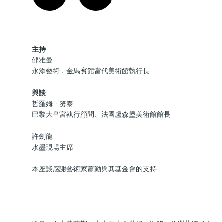
主持
邵雅曼
永添藝術．金馬賓館當代美術館執行長
與談
哲羅姆・努泰
巴黎大皇宮執行顧問、法國盧森堡美術館館長
許劍龍
水墨現場主席
本座談感謝藝術家蕭勤與其基金會的支持