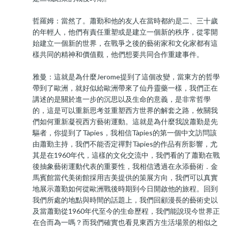
哲羅姆：當然了。蕭勤和他的友人在當時都約是二、三十歲
的年輕人，他們有責任重塑或是建立一個新的秩序，從零開
始建立一個新的世界，在戰爭之後的藝術家和文化家都有這
樣共同的精神和價值觀，他們想要共同合作重建事件。
雅曼：這就是為什麼Jerome提到了這個改變，當東方的哲學
帶到了歐洲，就好似給歐洲帶來了仙丹靈藥一樣，我們正在
講述的是關於進一步的沉思以及生命的意義，是非常哲學
的，這是可以重新思考並重塑西方世界的解套之路，攸關我
們如何重新凝視西方藝術運動。這就是為什麼我說蕭勤是先
驅者，你提到了Tàpies，我相信Tàpies的第一個中文訪問該
由蕭勤主持，我們不能否定禪對Tàpies的作品有所影響，尤
其是在1960年代，這樣的文化交流中，我們看的了蕭勤在戰
後抽象藝術運動代表的重要性，我相信透過在永添藝術．金
馬賓館當代美術館採用吉美提供的策展方向，我們可以真實
地展示蕭勤如何從歐洲戰後時期到今日開啟他的旅程。回到
我們所處的地點與時間的話題上，我們回顧漫長的藝術史以
及當蕭勤從1960年代至今的生命歷程，我們能說現今世界正
在合而為一嗎？而我們確實也看見東西方生活場景的相似之