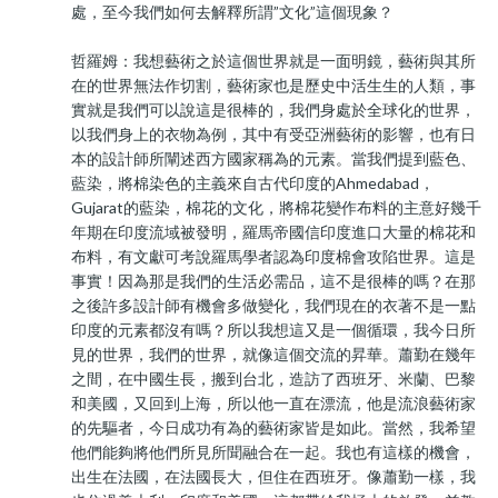
處，至今我們如何去解釋所謂”文化”這個現象？
哲羅姆：我想藝術之於這個世界就是一面明鏡，藝術與其所
在的世界無法作切割，藝術家也是歷史中活生生的人類，事
實就是我們可以說這是很棒的，我們身處於全球化的世界，
以我們身上的衣物為例，其中有受亞洲藝術的影響，也有日
本的設計師所闡述西方國家稱為的元素。當我們提到藍色、
藍染，將棉染色的主義來自古代印度的Ahmedabad，
Gujarat的藍染，棉花的文化，將棉花變作布料的主意好幾千
年期在印度流域被發明，羅馬帝國信印度進口大量的棉花和
布料，有文獻可考說羅馬學者認為印度棉會攻陷世界。這是
事實！因為那是我們的生活必需品，這不是很棒的嗎？在那
之後許多設計師有機會多做變化，我們現在的衣著不是一點
印度的元素都沒有嗎？所以我想這又是一個循環，我今日所
見的世界，我們的世界，就像這個交流的昇華。蕭勤在幾年
之間，在中國生長，搬到台北，造訪了西班牙、米蘭、巴黎
和美國，又回到上海，所以他一直在漂流，他是流浪藝術家
的先驅者，今日成功有為的藝術家皆是如此。當然，我希望
他們能夠將他們所見所聞融合在一起。我也有這樣的機會，
出生在法國，在法國長大，但住在西班牙。像蕭勤一樣，我