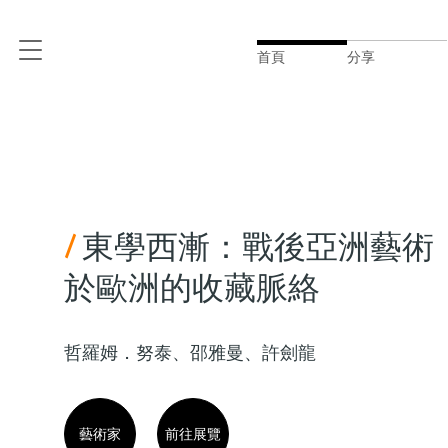
首頁
分享
/
東學西漸：戰後亞洲藝術
於歐洲的收藏脈絡
哲羅姆．努泰、邵雅曼、許劍龍
藝術家
前往展覽