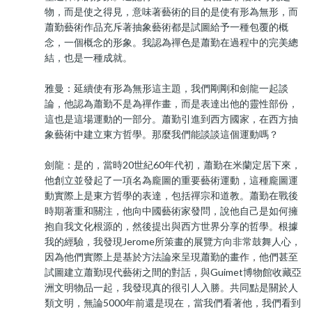
物，而是使之得見，意味著藝術的目的是使有形為無形，而
蕭勤藝術作品充斥著抽象藝術都是試圖給予一種包覆的概
念，一個概念的形象。我認為禪色是蕭勤在過程中的完美總
結，也是一種成就。
雅曼：延續使有形為無形這主題，我們剛剛和劍龍一起談
論，他認為蕭勤不是為禪作畫，而是表達出他的靈性部份，
這也是這場運動的一部分。蕭勤引進到西方國家，在西方抽
象藝術中建立東方哲學。那麼我們能談談這個運動嗎？
劍龍：是的，當時20世紀60年代初，蕭勤在米蘭定居下來，
他創立並發起了一項名為龐圖的重要藝術運動，這種龐圖運
動實際上是東方哲學的表達，包括禪宗和道教。蕭勤在戰後
時期著重和關注，他向中國藝術家發問，說他自己是如何擁
抱自我文化根源的，然後提出與西方世界分享的哲學。根據
我的經驗，我發現Jerome所策畫的展覽方向非常鼓舞人心，
因為他們實際上是基於方法論來呈現蕭勤的畫作，他們甚至
試圖建立蕭勤現代藝術之間的對話，與Guimet博物館收藏亞
洲文明物品一起，我發現真的很引人入勝。共同點是關於人
類文明，無論5000年前還是現在，當我們看著他，我們看到