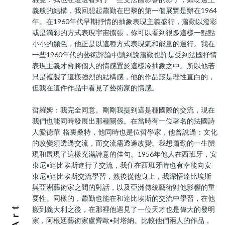
義般的結構，我回想起蕭勤在巴黎的第一個展覽是辦在1964
年。在1960年代早期抒情的抽象表現主義盛行，蕭勤以潑彩
或是滴彩的方式表現宇宙擴張，你可以看到很多這樣一點點
小小的顏色，他正是以這種方式表現氣和能量的運行。我在
一些1960年代的藝術評論中讀到說蕭勤也許是受到法國抒情
表現主義才會將個人的情感置於這樣冷抽象之中。所以他若
只是複製了這樣強烈的結構感，他的作品該是理性直白的，
但我在這件作品中看見了藝術家的情感。
哲羅姆：我完全同意。剛剛我提到這是種國際的交流，現在
我們也能同時發展出那種關係。在當時有一位著名的法國詩
人愛德華˙格裏桑特，他同時也是位哲學家，他曾說過：文化
的改變須透過交流，而交流需透過改變。我想蕭勤的一生體
現和展現了這樣充滿詩意的佳句。1956年他人在西班牙，安
東尼•達比埃斯進行了交流，我住在西班牙時也有幸能向安
東尼•達比埃斯交流學習，然後從他身上，我深悟達比埃斯
與亞洲藝術家之間的對話，以及亞洲傳統藝術對他影響的重
要性。同樣的，蕭勤也能在和達比埃斯的交流中學習，在他
搬到義大利之後，在那裡他遇見了一位天才也是偉大的發明
家，阿根廷藝術家盧齊歐•封塔納。比較他們兩人的作品，