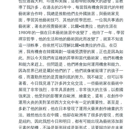
也住過義大利、印度和美國，這都帶給我極大的啟發，並教
導了我許多，在過去的25年中，每當我有機會與當代的年輕
藝術家合作時，我總是推動他們去外國旅居，與藝術家見
面，學習其他藝術技巧、其他的哲學思想。一位我共事過的
藝術家，著名的視覺藝術家，比爾•維奧拉，他的生涯在
1980年的一個在日本藝術旅居中改變了，他待了一年，學習
禪宗哲學，他的生活和他的藝術因此而改變了，就算不知道
這一項軼事，你依然可以理解比爾•維奧拉的作品。在亞
洲，我有機會在韓國籌劃一場備受讚譽的展，正也是因為如
此。所以今天我們有這種的昇華和當代藝術家，他們有機會
和能力來趕上。但問題是，他們將會如何運用機會和能力。
因為世界已經是屬於他們的了，他們就像被寵壞了的孩子一
樣，而蕭勤所想的是貫徹到底的努力。我不確定，但可以等
著看。今日我見過了許多跨文化交流，一些藝術家在藝術中
展現了非常強烈，非常具原創性，非常強大的主張，以蔡國
強來說，他受到的影響來自歐洲、繪畫史，還有，在創作中
運用火炎的美對某些西方文化中有一定的重要性。甚至是，
多虧了他的旅程，他在日本發現了運用火藥來創作繪畫的方
法。雖然他出生在中國，他卻在歐洲有了很多的發現，然後
是紐約。因此我想今日和明日，都有可能出現為藝術添加新
元素的契機，不論是新形狀或是新形式，這要歸功於在未來