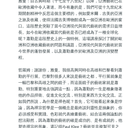
雅曼：自古典時期（十七至十八世紀）以降，亞洲藝術已在
歐洲收藏中令人著迷。而今有趣的是，我們可從十九世紀末
期開創精神中反思這個主要標的，例如愛米爾．吉美的亞洲
之旅及收藏，使得法國吉美博物館成為一個亞洲在歐洲的窗
口。這段歷史突顯了當今亞洲現代與當代藝術的需求日益增
長。如今在歐洲收藏當代藝術是否已經成為了一種全球化
呢？蕭勤是這段歷史上的一個特例。這場講座探討了關於歐
洲和亞洲收藏藝術的問題和議題，亞洲現代與當代藝術於當
今世界的蓬勃發展，以及蕭勤畫作於歐洲及亞洲的演變歷
程。
哲羅姆：謝謝你，雅曼。我很高興同時在高雄和巴黎看到蕭
勤的平行展。巴黎對很多人來說是藝術之都，平行展就像是
一幅巴黎和高雄之間的鏡子，而這面鏡子的藝術家就是蕭
勤。特別重要地去強調這一點，因為蕭勤的一生是種象徵著
他的作品捍衛、促進文化交流，特別是東西方文化交流。正
如我們所說，為什麼是禪色呢？首先，它可能看起來像是悖
論，因為禪宗哲學是一個概念是最終談到靈性是抽象的，你
必須感受和實踐。色彩就代表繪畫藝術。結合這兩個論點的
想法顯然，因為蕭勤的藝術的確是成功的、是有成就的，他
塑造禪宗的形象。還記得Paul Klee？藝術並非複製可見之