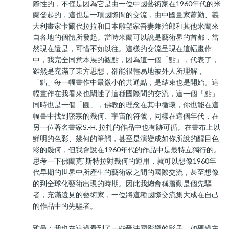
際性的，不僅是因為它是由一位中國藝術家在1960年代的米
蘭發起的，這也是一項國際間的交流，由中國畫家蕭勤、義
大利畫家卡爾代拉拉和日本雕塑家吾妻兼治郎和其他米蘭來
自各地的個體所發起。當時米蘭可以說是藝術界的首都，當
然現在還是，可惜不如以往。這樣的交流呈現在這幅畫作
中，我完全同意本展的觀點，因為這一個「點」，代表了，
雖然是充滿了東方思想，卻能很輕易地被外人所理解，
「點」每一幅畫作中最微小的共通點，是結束也是開始。這
幅畫作在我看來也闡述了這種國際間的交流，這一個「點」
同時也是一個「圓」，佛教的理念在其中循環，你也能在這
幅畫中找到密宗的幾何、宇宙的符號，同樣在這個年代，在
另一位著名畫家S.-H. 拉扎的作品中也有跡可循。在畫布上以
鮮明的色彩、幾何的筆觸，甚至是演變成如你所說的醒目色
彩的幾何，但我會說在1960年代的作品中是最特立獨行的。
思考一下佛蘭克˙斯特拉對幾何的運用，就可以想像1960年
代早期的世界中所產生的藝術家之間的國際交流，甚至想像
的到全球化藝術出現的時期。因此我總會稱蕭勤是個先驅
者，充滿遠見的藝術家，一位將這種國際交流集大成在自己
的作品中的先驅者。
雅曼：我也在這邊看到了一些受法國影響的影子，如硬邊主