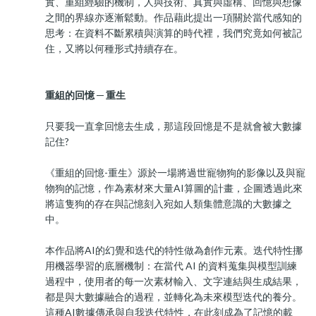
實、重組經驗的機制，人與技術、真實與虛構、回憶與想像
之間的界線亦逐漸鬆動。作品藉此提出一項關於當代感知的
思考：在資料不斷累積與演算的時代裡，我們究竟如何被記
住，又將以何種形式持續存在。
重組的回憶 ─ 重生
只要我一直拿回憶去生成，那這段回憶是不是就會被大數據
記住?
《重組的回憶-重生》源於一場將過世寵物狗的影像以及與寵
物狗的記憶，作為素材來大量AI算圖的計畫，企圖透過此來
將這隻狗的存在與記憶刻入宛如人類集體意識的大數據之
中。
本作品將AI的幻覺和迭代的特性做為創作元素。迭代特性挪
用機器學習的底層機制：在當代 AI 的資料蒐集與模型訓練
過程中，使用者的每一次素材輸入、文字連結與生成結果，
都是與大數據融合的過程，並轉化為未來模型迭代的養分。
這種AI數據傳承與自我迭代特性，在此刻成為了記憶的載