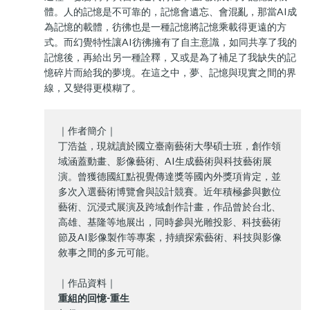
體。人的記憶是不可靠的，記憶會遺忘、會混亂，那當AI成
為記憶的載體，彷彿也是一種記憶將記憶乘載得更遠的方
式。而幻覺特性讓AI彷彿擁有了自主意識，如同共享了我的
記憶後，再給出另一種詮釋，又或是為了補足了我缺失的記
憶碎片而給我的夢境。在這之中，夢、記憶與現實之間的界
線，又變得更模糊了。
｜作者簡介｜
丁浩益，現就讀於國立臺南藝術大學碩士班，創作領
域涵蓋動畫、影像藝術、AI生成藝術與科技藝術展
演。曾獲德國紅點視覺傳達獎等國內外獎項肯定，並
多次入選藝術博覽會與設計競賽。近年積極參與數位
藝術、沉浸式展演及跨域創作計畫，作品曾於台北、
高雄、基隆等地展出，同時參與光雕投影、科技藝術
節及AI影像製作等專案，持續探索藝術、科技與影像
敘事之間的多元可能。
｜作品資料｜
重組的回憶-重生