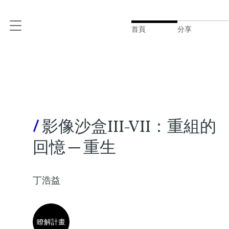
首頁
分享
/
影像沙盒III-VII：重組的
回憶 ─ 重生
丁浩益
瞭解計畫