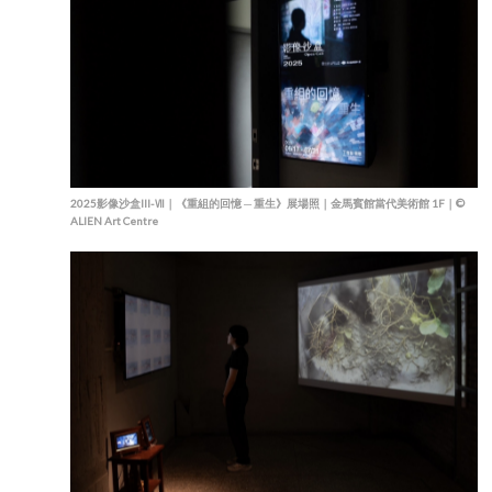
2025影像沙盒III-Ⅶ｜《重組的回憶 ─ 重生》展場照｜金馬賓館當代美術館 1F｜©
ALIEN Art Centre