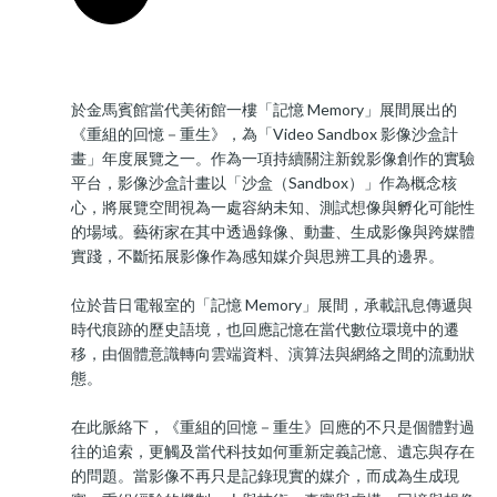
於金馬賓館當代美術館一樓「記憶 Memory」展間展出的
《重組的回憶－重生》，為「Video Sandbox 影像沙盒計
畫」年度展覽之一。作為一項持續關注新銳影像創作的實驗
平台，影像沙盒計畫以「沙盒（Sandbox）」作為概念核
心，將展覽空間視為一處容納未知、測試想像與孵化可能性
的場域。藝術家在其中透過錄像、動畫、生成影像與跨媒體
實踐，不斷拓展影像作為感知媒介與思辨工具的邊界。
位於昔日電報室的「記憶 Memory」展間，承載訊息傳遞與
時代痕跡的歷史語境，也回應記憶在當代數位環境中的遷
移，由個體意識轉向雲端資料、演算法與網絡之間的流動狀
態。
在此脈絡下，《重組的回憶－重生》回應的不只是個體對過
往的追索，更觸及當代科技如何重新定義記憶、遺忘與存在
的問題。當影像不再只是記錄現實的媒介，而成為生成現