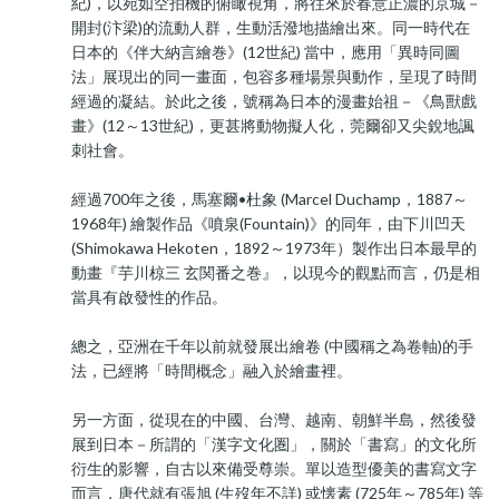
紀)，以宛如空拍機的俯瞰視角，將往來於春意正濃的京城－
開封(汴梁)的流動人群，生動活潑地描繪出來。同一時代在
日本的《伴大納言繪巻》(12世紀) 當中，應用「異時同圖
法」展現出的同一畫面，包容多種場景與動作，呈現了時間
經過的凝結。於此之後，號稱為日本的漫畫始祖－《鳥獸戲
畫》(12～13世紀)，更甚將動物擬人化，莞爾卻又尖銳地諷
刺社會。
經過700年之後，馬塞爾•杜象 (Marcel Duchamp，1887～
1968年) 繪製作品《噴泉(Fountain)》的同年，由下川凹天
(Shimokawa Hekoten，1892～1973年）製作出日本最早的
動畫『芋川椋三 玄関番之巻』，以現今的觀點而言，仍是相
當具有啟發性的作品。
總之，亞洲在千年以前就發展出繪卷 (中國稱之為卷軸)的手
法，已經將「時間概念」融入於繪畫裡。
另一方面，從現在的中國、台灣、越南、朝鮮半島，然後發
展到日本－所謂的「漢字文化圏」，關於「書寫」的文化所
衍生的影響，自古以來備受尊崇。單以造型優美的書寫文字
而言，唐代就有張旭 (生歿年不詳) 或懐素 (725年～785年) 等