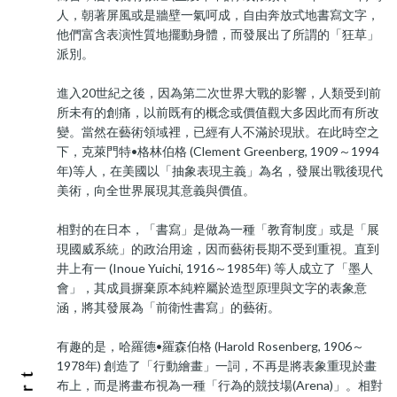
人，朝著屏風或是牆壁一氣呵成，自由奔放式地書寫文字，
他們富含表演性質地擺動身體，而發展出了所謂的「狂草」
派別。
進入20世紀之後，因為第二次世界大戰的影響，人類受到前
所未有的創痛，以前既有的概念或價值觀大多因此而有所改
變。當然在藝術領域裡，已經有人不滿於現狀。在此時空之
下，克萊門特•格林伯格 (Clement Greenberg, 1909～1994
年)等人，在美國以「抽象表現主義」為名，發展出戰後現代
美術，向全世界展現其意義與價值。
相對的在日本，「書寫」是做為一種「教育制度」或是「展
現國威系統」的政治用途，因而藝術長期不受到重視。直到
井上有一 (Inoue Yuichi, 1916～1985年) 等人成立了「墨人
會」，其成員摒棄原本純粹屬於造型原理與文字的表象意
涵，將其發展為「前衛性書寫」的藝術。
有趣的是，哈羅德•羅森伯格 (Harold Rosenberg, 1906～
1978年) 創造了「行動繪畫」一詞，不再是將表象重現於畫
布上，而是將畫布視為一種「行為的競技場(Arena)」。相對