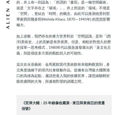
的，井上有一則認為：「所謂的『書寫』是一種空間藝術」
或是「文字存在之『場域』」。井上所說的「場域」不僅是
「空間」，更結合「時間」的概念。由此可以推測他受到哲
學家西田幾多郎(Nishida Kitaro, 1870～1945年) 的思想影響
極大。
如上述般，我們存在的東方世界對於「空間認識」是和「(西
洋)美術史」上的見解是有所差異。但是、相較於對悠久的歷
史採單一思考模式，1980年代以後急速發展出的「多文化主
義」則提倡從多方面的觀點切入的可能性。
這次在永添藝術．金馬賓館當代美術館有幸能夠觀賞到，多
元角度描繪下的現代社會樣貌作品。從擁有台灣最大國際港
口的高雄為起點，邀請您進入我的收藏世界，讓思緒馳騁於
眼前廣闊的大海，與遙相對望的諸國之間。
《宮津大輔：25 年錄像收藏展 - 東亞與東南亞的境遷
信號》