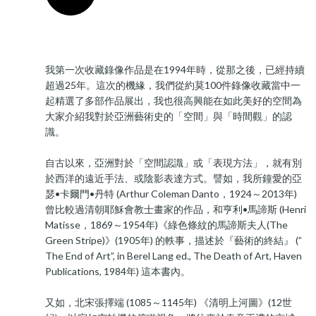
我第一次收藏錄像作品是在1994年時，從那之後，已經持續
超過25年。這次的機緣，我們從約莫100件錄像收藏當中一
起精選了多部作品展出，我也很高興能在如此美好的空間為
大家介紹我對於亞洲藝術史的「空間」與「時間觀」的認
識。
自古以來，亞洲對於「空間認識」或「表現方法」，就有別
於西洋的遠近手法、或陰影表達方式。譬如，我所鐘愛的亞
瑟•卡爾門•丹特 (Arthur Coleman Danto，1924～2013年)
曾比較過清朝耶穌會教士畫家的作品，和亨利•馬諦斯 (Henri
Matisse，1869～1954年)《綠色條紋的馬諦斯夫人(The
Green Stripe)》(1905年) 的軼事，描述於『藝術的終結』 (”
The End of Art”, in Berel Lang ed., The Death of Art, Haven
Publications, 1984年) 這本書內。
又如，北宋張擇端 (1085～1145年) 《清明上河圖》(12世