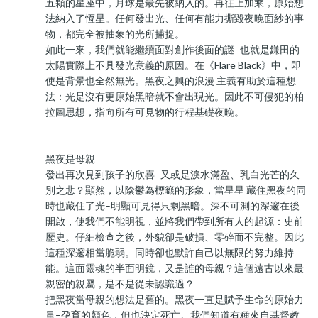
五顆的星座中，月球是最先被納入的。再往上加乘，原始想
法納入了恆星。任何發出光、任何有能力撕毀夜晚面紗的事
物，都完全被抽象的光所捕捉。
如此一來，我們就能繼續面對創作後面的謎–也就是鎌田的
太陽實際上不具發光意義的原因。在《Flare Black》中，即
使是背景也全然無光。黑夜之興的浪漫 主義有助於這種想
法：光是沒有更原始黑暗就不會出現光。因此不可侵犯的柏
拉圖思想，指向所有可見物的行程基礎夜晚。
黑夜是母親
發出再次見到孩子的欣喜–又或是淚水滿盈、乳白光芒的久
別之悲？顯然，以陰鬱為標籤的形象，當星星 藏住黑夜的同
時也藏住了光–明顯可見得只剩黑暗。深不可測的深邃在後
開啟，使我們不能明視，並將我們帶到所有人的起源：史前
歷史。仔細檢查之後，外貌卻是破損、零碎而不完整。因此
這種深邃相當脆弱。同時卻也默許自己以無限的努力維持
能。這面靈魂的半面明鏡，又是誰的母親？這個遠古以來最
親密的親屬，是不是從未認識過？
把黑夜當母親的想法是舊的。黑夜一直是賦予生命的原始力
量–孕育的顏色，但也決定死亡。我們知道有種來自基督教