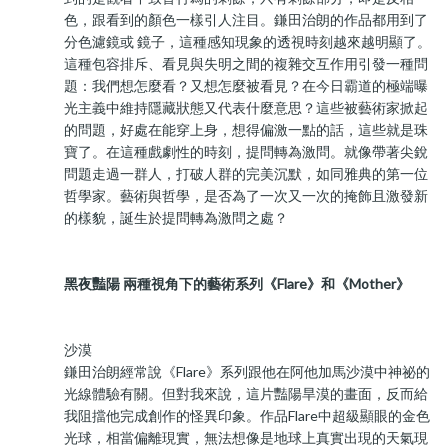
色，跟看到的顏色一樣引人注目。鎌田治朗的作品都用到了
分色濾鏡或 鏡子，這種感知現象的透視時刻越來越明顯了。
這種包容排斥、看見與失明之間的複雜交互作用引發一種問
題：我們想怎麼看？又想怎麼被看見？在今日霸道的極端曝
光主義中維持隱藏狀態又代表什麼意思？這些被藝術家掀起
的問題，好處在能穿上身，想得偏激一點的話，這些就是珠
寶了。在這種戲劇性的時刻，提問轉為激問。就像帶著尖銳
問題走過一群人，打破人群的完美沉默，如同雅典的第一位
哲學家。藝術與哲學，是否為了一次又一次的掩飾且激發新
的樣貌，誕生於提問轉為激問之處？
黑夜豔陽 兩種視角下的藝術系列《Flare》和《Mother》
沙漠
鎌田治朗經常說《Flare》系列跟他在阿他加馬沙漠中神祕的
光線體驗有關。但對我來說，這片豔陽旱漠的畫面，反而給
我阻擋他完成創作的怪異印象。作品Flare中超級顯眼的金色
光球，相當偏離現實，無法想像是地球上真實出現的天氣現