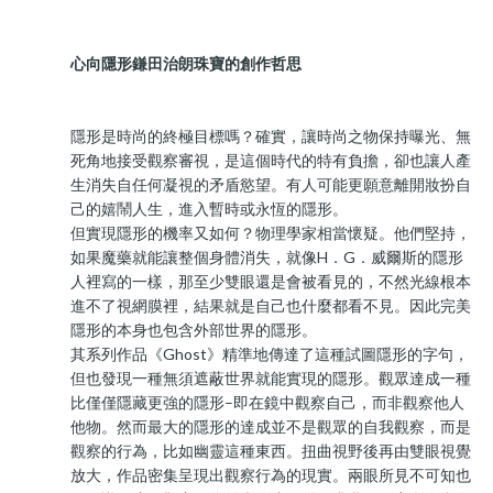
心向隱形鎌田治朗珠寶的創作哲思
隱形是時尚的終極目標嗎？確實，讓時尚之物保持曝光、無
死角地接受觀察審視，是這個時代的特有負擔，卻也讓人產
生消失自任何凝視的矛盾慾望。有人可能更願意離開妝扮自
己的嬉鬧人生，進入暫時或永恆的隱形。
但實現隱形的機率又如何？物理學家相當懷疑。他們堅持，
如果魔藥就能讓整個身體消失，就像H．G．威爾斯的隱形
人裡寫的一樣，那至少雙眼還是會被看見的，不然光線根本
進不了視網膜裡，結果就是自己也什麼都看不見。因此完美
隱形的本身也包含外部世界的隱形。
其系列作品《Ghost》精準地傳達了這種試圖隱形的字句，
但也發現一種無須遮蔽世界就能實現的隱形。觀眾達成一種
比僅僅隱藏更強的隱形–即在鏡中觀察自己，而非觀察他人
他物。然而最大的隱形的達成並不是觀眾的自我觀察，而是
觀察的行為，比如幽靈這種東西。扭曲視野後再由雙眼視覺
放大，作品密集呈現出觀察行為的現實。兩眼所見不可知也