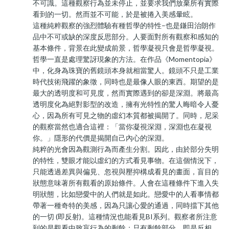
不可識。這種觀察行為並未停止，並要求我們放棄所有實際
看到的一切。然而並不可能，於是被捲入美感暈眩。
這種純粹觀察的強烈體驗有種哲學的特性–也是鎌田治朗作
品中不可或缺的深度反思部分。人要面對所有觀察和感知的
基本條件，背景在此變成前景，哲學凝視只會是哲學凝視。
哲學一直是處理驚訝現象的方法。在作品《Momentopia》
中，化身為珠寶的舊鏡頭本身就相當驚人。鏡頭不只是工業
時代技術飛躍的象徵，同時也是最像人眼的東西。期望的是
最大的透明度和可見度，然而實際遇到的卻是深淵。將最高
透明度化為絕對影型的改造，擁有光特性的驚人晦暗令人憂
心，因為所有可見之物的虛幻本質都被揭開了。同時，尼采
的觀察當然也適合這裡：「當你凝視深淵，深淵也在凝視
你。」隱形的代價是揭開自己內心的深淵。
純粹的光會因為觀測行為而產生分割。因此，由於部分失明
的特性，雙眼才能以虛幻的方式看見事物。在這個情況下，
只能透過差異與偏見、忽視與壓抑構成看見的畫面，盲目的
狀態意味著所有觀看的原始條件。人會在這種條件下進入失
明狀態，比如戀愛中的人們就是如此。戀愛中的人看事情都
帶著一種奇特的美感，因為只讓心愛的通過，同時擋下其他
的一切 (即反射)。這種情況也能看見BI系列。觀察者所注意
到的是觀看中致盲行為的剩餘；只有剩餘部分，即是反相