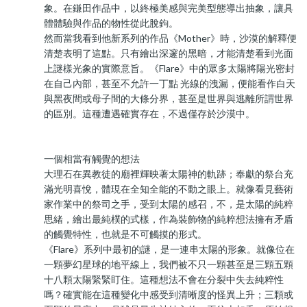
象。在鎌田作品中，以終極美感與完美型態導出抽象，讓具
體體驗與作品的物性從此脫鉤。
然而當我看到他新系列的作品《Mother》時，沙漠的解釋便
清楚表明了這點。只有繪出深邃的黑暗，才能清楚看到光面
上謎樣光象的實際意旨。《Flare》中的眾多太陽將陽光密封
在自己內部，甚至不允許一丁點 光線的洩漏，便能看作白天
與黑夜間或母子間的大條分界，甚至是世界與逃離所謂世界
的區別。這種遭遇確實存在，不過僅存於沙漠中。
一個相當有觸覺的想法
大理石在異教徒的廟裡輝映著太陽神的軌跡；奉獻的祭台充
滿光明喜悅，體現在全知全能的不動之眼上。就像看見藝術
家作業中的祭司之手，受到太陽的感召，不，是太陽的純粹
思緒，繪出最純樸的式樣，作為裝飾物的純粹想法擁有矛盾
的觸覺特性，也就是不可觸摸的形式。
《Flare》系列中最初的謎，是一連串太陽的形象。就像位在
一顆夢幻星球的地平線上，我們被不只一顆甚至是三顆五顆
十八顆太陽緊緊盯住。這種想法不會在分裂中失去純粹性
嗎？確實能在這種變化中感受到清晰度的怪異上升；三顆或