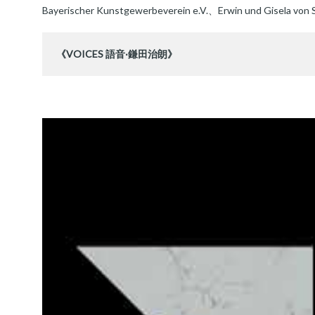
Bayerischer Kunstgewerbeverein e.V.、Erwin und Gisela vo
《VOICES 語音‧鎌田治朗》