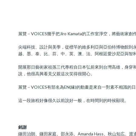
展覽－VOICES幾乎把Jiro Kamata的工作室淨空，將
尖端科技、設計與美學，從標竿的維多利亞與亞伯特博物館到永添
越、墨、泰、比、芬、中、英、澳、法、阿根廷愛沙尼亞與智利
開展那日藝術家祖孫三代專程自日本弘前來到台灣高雄，身穿和服
說，他很高興看見父親這次笑得很開心。
展覽－VOICES有部名為EN(緣)的動畫是來自一對素不相
這一段旅程好像很久以前說好一般，在時間到的時候顯現。
銘謝
鎌田治朗、鎌田家庭、邵永添、Amanda Hass、秋山知広、渡邊淳、Otto Kün