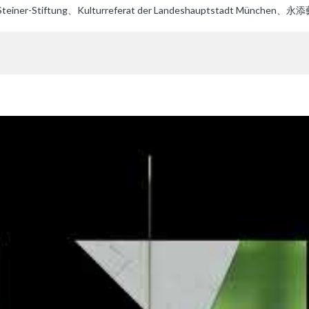
n Steiner-Stiftung、Kulturreferat der Landeshauptstadt München、永添