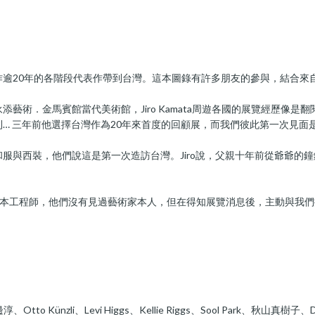
藝術家創作逾20年的各階段代表作帶到台灣。這本圖錄有許多朋友的參與，結合
藝術．金馬賓館當代美術館，Jiro Kamata周遊各國的展覽經歷像
… 三年前他選擇台灣作為20年來首度的回顧展，而我們彼此第一次見面是
與西裝，他們說這是第一次造訪台灣。Jiro說，父親十年前從爺爺的鐘錶
識的日本工程師，他們沒有見過藝術家本人，但在得知展覽消息後，主動與我
zli、Levi Higgs、Kellie Riggs、Sool Park、秋山真樹子、Doris 