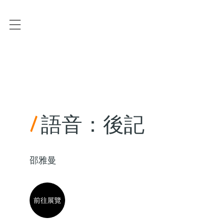
/
語音：後記
邵雅曼
前往展覽