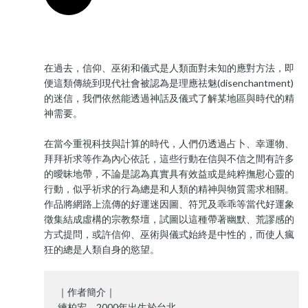
在過去，信仰、巫術和儀式是人類面對未知的應對方法，即
便這類傳統到現代社會被認為是理應祛魅(disenchantment)
的迷信，我們依然能透過神話及儀式了解某地區與時代的精
神需要。
在當今重視科技與計算的時代，人們仍透過占卜、幸運物、
拜拜祈求等作為內心依託，這些行動在信與不信之間有許多
的曖昧地帶，不論是認為真實具有效益或是純粹撫慰心靈的
行動，似乎祈求的行為總是和人類的精神與物質需求相關。
作品將網路上流傳的好運迷因圖、符咒及乖乖等當代好運象
徵集結成虛構的宗教祭壇，試圖以這種帶著幽默、荒謬感的
方式提問，或許信仰、巫術與儀式始終是中性的，而使人瘋
狂的總是人類自身的慾望。
｜作者簡介｜
練柏宏，2000年出生於台北