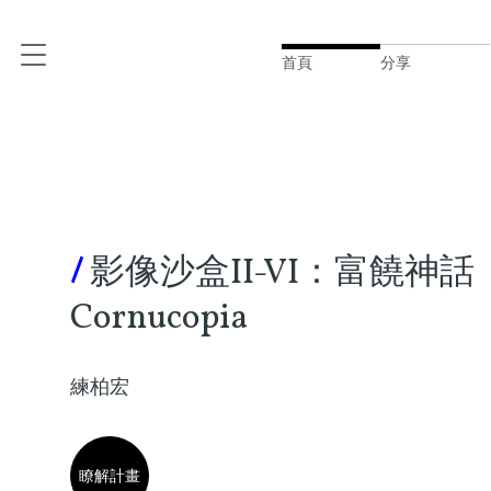
首頁
分享
/
影像沙盒II-VI：富饒神話
Cornucopia
練柏宏
瞭解計畫