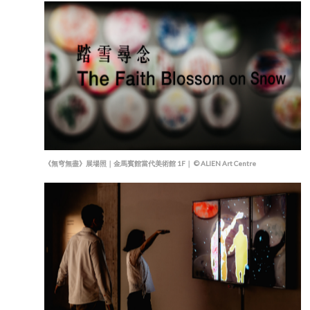
《無穹無盡》展場照｜金馬賓館當代美術館 1F｜ © ALIEN Art Centre