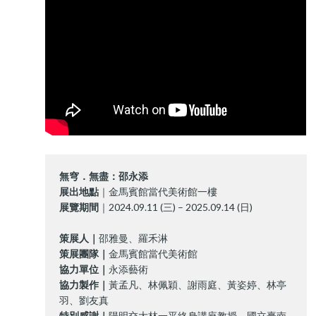
無穹．無盡：邵永添
展出地點
｜金馬賓館當代美術館一樓
展覽期間
｜2024.09.11 (三) – 2025.09.14 (日)
策展人｜
邵雅曼、羅禾淋
策展團隊｜
金馬賓館當代美術館
協力單位｜
永添藝術
協力製作｜
黃孟凡、林佩穎、謝雨庭、黃姿婷、林亭
羽、劉友真
特別感謝｜
陽明交大林一平終身講座教授、國立臺南