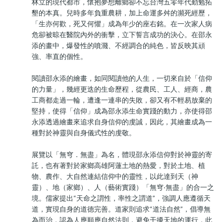
林立的現代都市，懷抱夢想離鄉卻不忘台灣五零年代勤勉拓
墾的本真。兒時多年負重農耕，加上命運多舛的瀕死經歷，
「生亦何歡，死又何懼」成為年少的座右銘。在一次家人病
危卻被晾在醫院內外的衝擊，立下誓言成功的決心。在邵永
添的畫中，爆發性的噴濺、不經調合的純色，皆反映其頑
強、率直的個性。
閱讀邵永添的繪畫，如同閱讀他的人生，一切來自於「信仰
的力量」，幾經更迭的生命歷程，從農民、工人、經商，農
工商都走過一輪，遭逢一連串的失敗，卻又有不輕易放棄的
堅持，使得「信仰」成為邵永添生命實踐的動力，亦使得邵
永添透過繪畫來追求自身信仰的虔誠，因此，其繪畫成為一
種對於神靈與自身儀式性的虔敬。
展覽以「無穹．無盡」為名，體現邵永添信仰對於神靈的寄
託，也有著對於家鄉高雄阿蓮土地的熱愛，對於土地、植
物、農作、大自然連結信仰中的靈性，以此達到天（神
靈）、地（家鄉）、人（藝術實踐）「無穹‧無盡」的合一之
境。儒家提出“天命之謂性，率性之謂道”，強調人應遵循天
道，實現自身的道德完善。道家則追求“道法自然”，倡導無
為而治，認為人應順應自然法則，避免干擾天地的運行，此