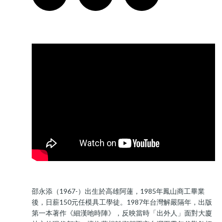
邵永添（1967-）出生於高雄阿蓮，1985年鳳山商工畢業
後，日薪150元任模具工學徒。1987年台灣解嚴隔年，出版
第一本著作《細漢吔時陣》，反映當時「出外人」面對大廈