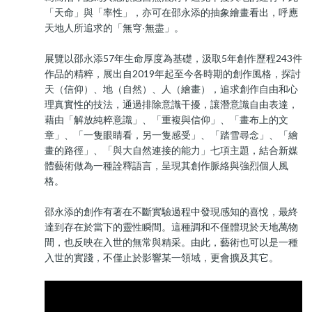
「天命」與「率性」，亦可在邵永添的抽象繪畫看出，呼應
天地人所追求的「無穹‧無盡」。
展覽以邵永添57年生命厚度為基礎，汲取5年創作歷程243件
作品的精粹，展出自2019年起至今各時期的創作風格，探討
天（信仰）、地（自然）、人（繪畫），追求創作自由和心
理真實性的技法，通過排除意識干擾，讓潛意識自由表達，
藉由「解放純粹意識」、「重複與信仰」、「畫布上的文
章」、「一隻眼睛看，另一隻感受」、「踏雪尋念」、「繪
畫的路徑」、「與大自然連接的能力」七項主題，結合新媒
體藝術做為一種詮釋語言，呈現其創作脈絡與強烈個人風
格。
邵永添的創作有著在不斷實驗過程中發現感知的喜悅，最終
達到存在於當下的靈性瞬間。這種調和不僅體現於天地萬物
間，也反映在入世的無常與精采。由此，藝術也可以是一種
入世的實踐，不僅止於影響某一領域，更會擴及其它。