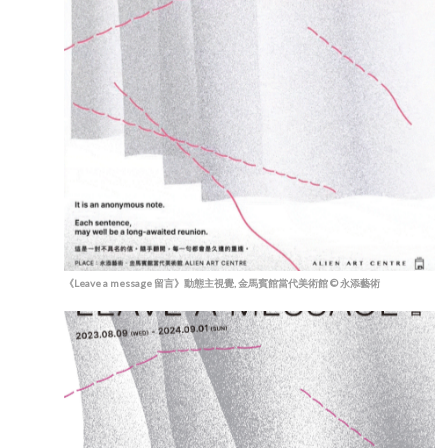
《Leave a message 留言》動態主視覺, 金馬賓館當代美術館 © 永添藝術