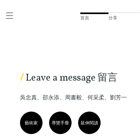
首頁
分享
/
Leave a message 留言
吳念真、邵永添、周書毅、何采柔、劉芳一
藝術家
導覽手冊
延伸閱讀