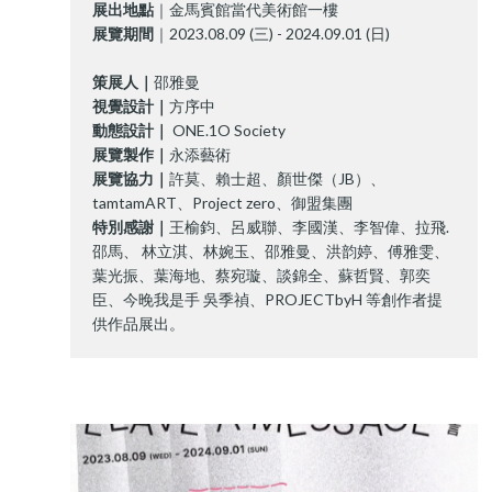
展出地點
｜金馬賓館當代美術館一樓
展覽期間
｜2023.08.09 (三) - 2024.09.01 (日)
策展人｜
邵雅曼
視覺設計｜
方序中
動態設計｜
ONE.1O Society
展覽製作｜
永添藝術
展覽協力｜
許莫、賴士超、顏世傑（JB）、
tamtamART、Project zero、御盟集團
特別感謝｜
王榆鈞、呂威聯、李國漢、李智偉、拉飛.
邵馬、 林立淇、林婉玉、邵雅曼、洪韵婷、傅雅雯、
葉光振、葉海地、蔡宛璇、談錦全、蘇哲賢、郭奕
臣、今晚我是手 吳季禎、PROJECTbyH 等創作者提
供作品展出。