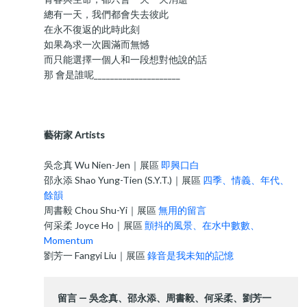
總有一天，我們都會失去彼此
在永不復返的此時此刻
如果為求一次圓滿而無憾
而只能選擇一個人和一段想對他說的話
那 會是誰呢_____________________
藝術家 Artists
吳念真 Wu Nien-Jen｜展區
即興口白
邵永添 Shao Yung-Tien (S.Y.T.)｜展區
四季、情義、年代、
餘韻
周書毅 Chou Shu-Yi｜展區
無用的留言
何采柔 Joyce Ho｜展區
顫抖的風景、在水中數數、
Momentum
劉芳一 Fangyi Liu｜展區
錄音是我未知的記憶
留言 — 吳念真、邵永添、周書毅、何采柔、劉芳一