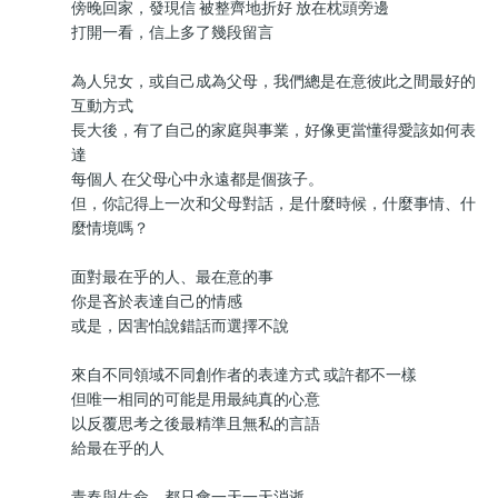
傍晚回家，發現信 被整齊地折好 放在枕頭旁邊
打開一看，信上多了幾段留言
為人兒女，或自己成為父母，我們總是在意彼此之間最好的
互動方式
長大後，有了自己的家庭與事業，好像更當懂得愛該如何表
達
每個人 在父母心中永遠都是個孩子。
但，你記得上一次和父母對話，是什麼時候，什麼事情、什
麼情境嗎？
面對最在乎的人、最在意的事
你是吝於表達自己的情感
或是，因害怕說錯話而選擇不說
來自不同領域不同創作者的表達方式 或許都不一樣
但唯一相同的可能是用最純真的心意
以反覆思考之後最精準且無私的言語
給最在乎的人
青春與生命，都只會一天一天消逝