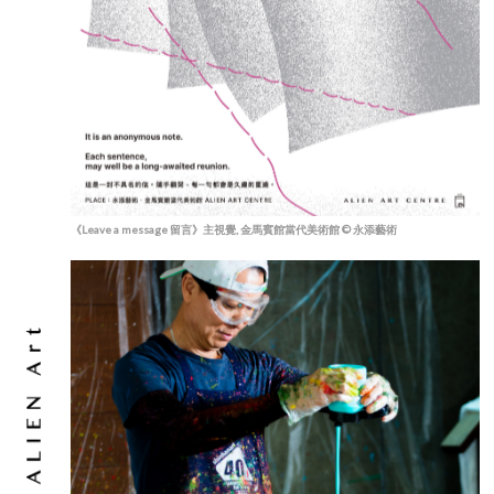
《Leave a message 留言》主視覺, 金馬賓館當代美術館 © 永添藝術